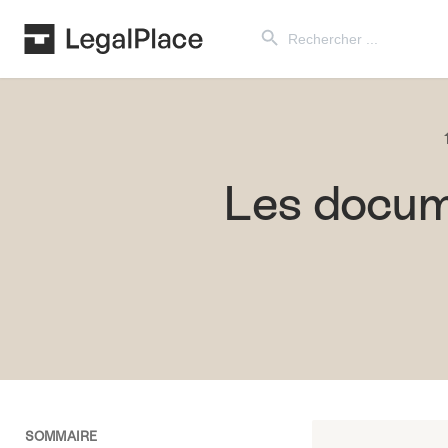
Search Button
Search
for:
Les docume
SOMMAIRE