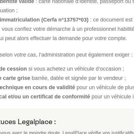
identité valide
: carte nationale d’identité, passeport ou t
uation ;
immatriculation (Cerfa n°13757*03)
: ce document est 
 vous confiez votre démarche à un professionnel habili
ui peut alors effectuer la demande pour votre compte.
elon votre cas, l’administration peut également exiger :
 de cession
si vous achetez un véhicule d’occasion ;
 carte grise
barrée, datée et signée par le vendeur ;
technique en cours de validité
pour un véhicule de plus
cal et/ou un certificat de conformité
pour un véhicule 
uces Legalplace :
 vous avez le moindre doute, LegalPlace vérifie vos justificatif