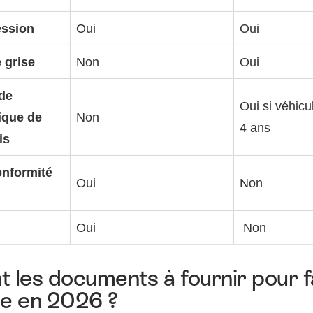
ession
Oui
Oui
 grise
Non
Oui
de
Oui si véhicu
ique de
Non
4 ans
is
onformité
Oui
Non
Oui
Non
t les documents à fournir pour f
se en 2026 ?