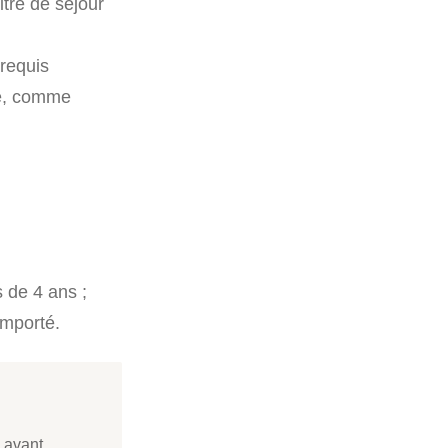
itre de séjour
requis
té, comme
 de 4 ans ;
importé.
s avant