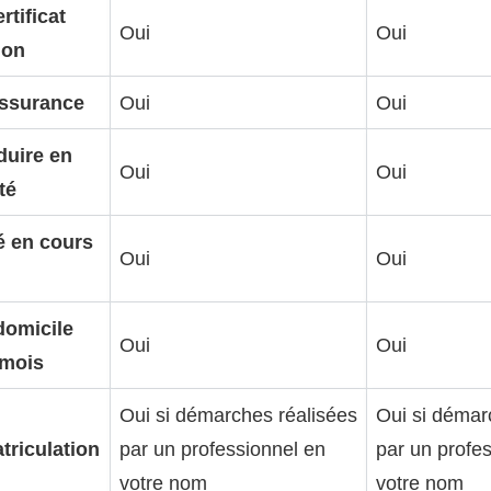
tificat
Oui
Oui
ion
assurance
Oui
Oui
duire en
Oui
Oui
té
té en cours
Oui
Oui
 domicile
Oui
Oui
 mois
Oui si démarches réalisées
Oui si démar
triculation
par un professionnel en
par un profe
votre nom
votre nom