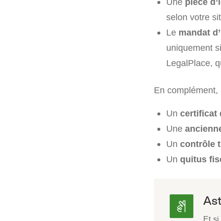
Une
pièce d’
selon votre sit
Le
mandat d’
uniquement si
LegalPlace, q
En complément, s
Un
certificat
Une
ancienne
Un
contrôle 
Un
quitus fis
Ast
Et si