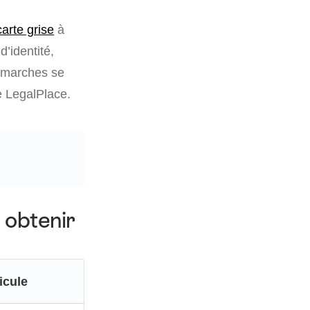
carte grise
à
d’identité,
démarches se
e LegalPlace.
 obtenir
icule