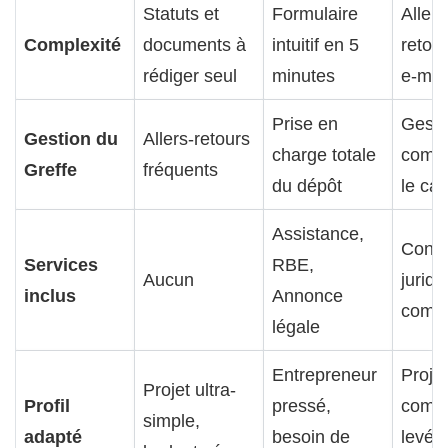
Statuts et
Formulaire
Allers
Complexité
documents à
intuitif en 5
retou
rédiger seul
minutes
e-mai
Prise en
Gesti
Gestion du
Allers-retours
charge totale
compl
Greffe
fréquents
du dépôt
le cab
Assistance,
Conse
Services
RBE,
Aucun
juridi
inclus
Annonce
compt
légale
Entrepreneur
Projet
Projet ultra-
Profil
pressé,
compl
simple,
adapté
besoin de
levée