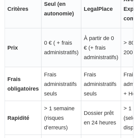
Seul (en
Critères
LegalPlace
Exper
autonomie)
comp
À partir de 0
0 € ( + frais
> 800
Prix
€ (+ frais
administratifs)
200 €
administratifs)
Frais
Frais
Frais
Frais
administratifs
administratifs
admini
obligatoires
seuls
seuls
+ Hon
> 1 semaine
> 1 s
Dossier prêt
Rapidité
(risques
(selo
en 24 heures
d’erreurs)
dispon