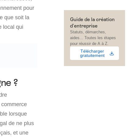
ronnement pour
le que soit la
Guide de la création
d'entreprise
 local qui
Statuts, démarches,
aides... Toutes les étapes
pour réussir de A à Z.
Télécharger
gratuitement
gne ?
dre
le commerce
ible lorsque
égal de ne plus
çais, et une