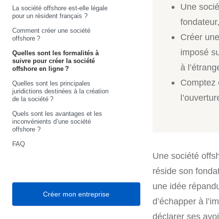
Une socié
La société offshore est-elle légale
pour un résident français ?
fondateur,
Comment créer une société
Créer une 
offshore ?
imposé su
Quelles sont les formalités à
suivre pour créer la société
à l’étrang
offshore en ligne ?
Comptez e
Quelles sont les principales
juridictions destinées à la création
l’ouvertur
de la société ?
Quels sont les avantages et les
inconvénients d’une société
offshore ?
FAQ
Une société offs
réside son fondat
une idée répand
Créer mon entreprise
d’échapper à l’i
déclarer ses avoi