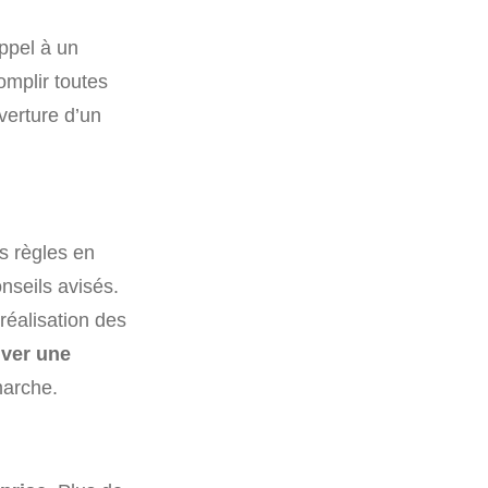
ppel à un
omplir toutes
verture d’un
es règles en
nseils avisés.
réalisation des
uver une
marche.