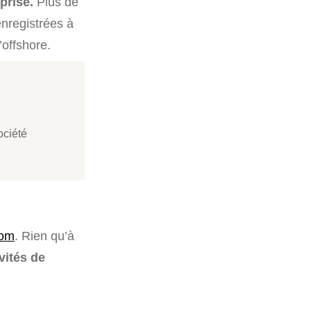
eprise.
Plus de
enregistrées à
’offshore.
ociété
nom
. Rien qu’à
vités de