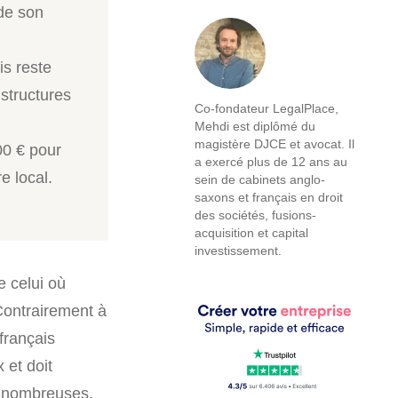
de son
.
is reste
structures
Co-fondateur LegalPlace,
Mehdi est diplômé du
magistère DJCE et avocat. Il
00 € pour
a exercé plus de 12 ans au
e local.
sein de cabinets anglo-
saxons et français en droit
des sociétés, fusions-
acquisition et capital
investissement.
e celui où
ontrairement à
français
 et doit
t nombreuses,