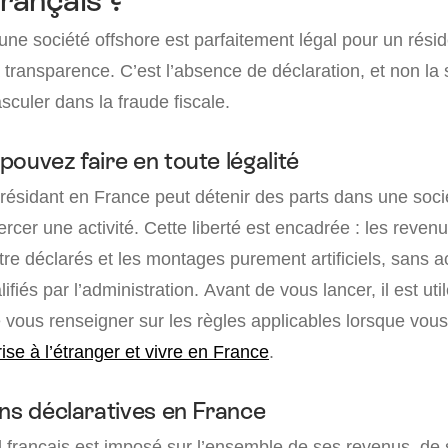
français ?
une société offshore est parfaitement légal pour un résid
a transparence. C’est l’absence de déclaration, et non la s
sculer dans la fraude fiscale.
ouvez faire en toute légalité
résidant en France peut détenir des parts dans une socié
ercer une activité. Cette liberté est encadrée : les revenu
tre déclarés et les montages purement artificiels, sans act
lifiés par l’administration. Avant de vous lancer, il est u
e vous renseigner sur les règles applicables lorsque vou
ise à l’étranger et vivre en France
.
ons déclaratives en France
al français est imposé sur l’ensemble de ses revenus, de