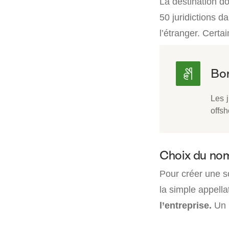
La destination do
50 juridictions d
l’étranger. Certa
Les j
offsh
Choix du nom
Pour créer une so
la simple appellat
l’entreprise.
Un p