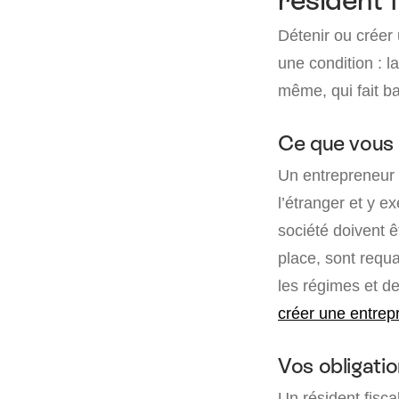
résident 
Détenir ou créer 
une condition : l
même, qui fait ba
Ce que vous p
Un entrepreneur 
l’étranger et y ex
société doivent ê
place, sont requa
les régimes et d
créer une entrepr
Vos obligati
Un résident fisc