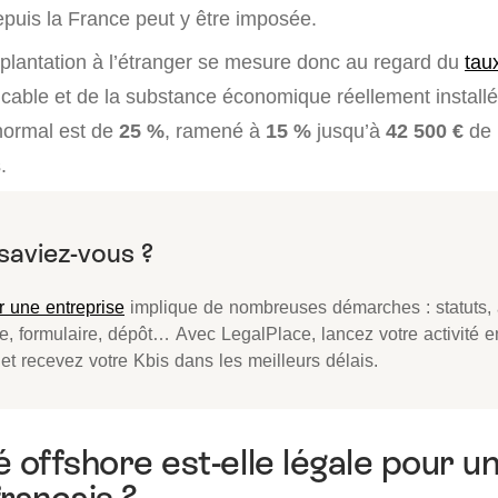
depuis la France peut y être imposée.
implantation à l’étranger se mesure donc au regard du
tau
cable et de la substance économique réellement installé
normal est de
25 %
, ramené à
15 %
jusqu’à
42 500 €
de 
.
r une entreprise
implique de nombreuses démarches : statuts,
le, formulaire, dépôt… Avec LegalPlace, lancez votre activité 
 et recevez votre Kbis dans les meilleurs délais.
é offshore est-elle légale pour u