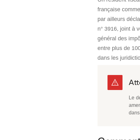
française comme 
par ailleurs décl
n° 3916, joint à 
général des impô
entre plus de 100
dans les juridict
Le d
ame
dans