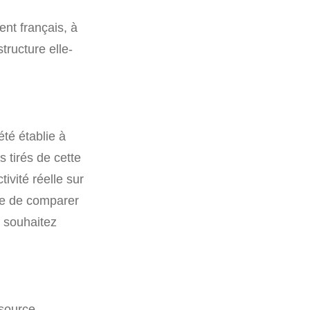
ent français, à
tructure elle-
té établie à
s tirés de cette
ivité réelle sur
tile de comparer
s souhaitez
 source