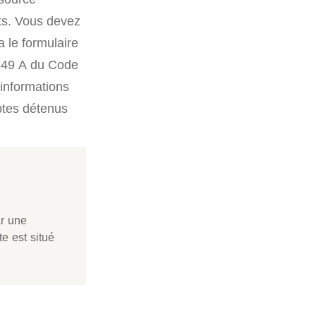
ts. Vous devez
a le formulaire
 1649 A du Code
’informations
mptes détenus
ar une
e est situé