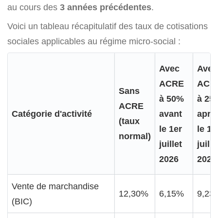
au cours des
3 années précédentes
.
Voici un tableau récapitulatif des taux de cotisations
sociales applicables au régime micro-social :
Avec
Avec
ACRE
ACR
Sans
à 50%
à 25
ACRE
Catégorie d'activité
avant
aprè
(taux
le 1er
le 1e
normal)
juillet
juille
2026
2026
Vente de marchandise
12,30%
6,15%
9,23
(BIC)