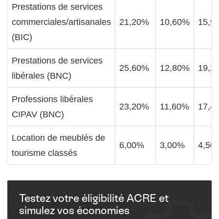
Prestations de services
commerciales/artisanales
21,20%
10,60%
15,9
(BIC)
Prestations de services
25,60%
12,80%
19,2
libérales (BNC)
Professions libérales
23,20%
11,60%
17,4
CIPAV (BNC)
Location de meublés de
6,00%
3,00%
4,50
tourisme classés
Testez votre éligibilité ACRE et
simulez vos économies