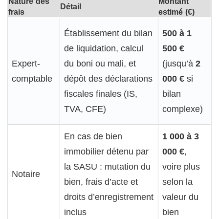
Nature des
Montant
Détail
frais
estimé (€)
Établissement du bilan
500 à 1
de liquidation, calcul
500 €
Expert-
du boni ou mali, et
(jusqu’à
2
comptable
dépôt des déclarations
000 €
si
fiscales finales (IS,
bilan
TVA, CFE)
complexe)
En cas de bien
1 000 à 3
immobilier détenu par
000 €
,
la SASU : mutation du
voire plus
Notaire
bien, frais d’acte et
selon la
droits d’enregistrement
valeur du
inclus
bien