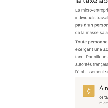
la taxe a
La micro-entrepri
individuels trava
pas d’un person
de la masse salar
Toute personne
exerçant une act
taxe. Par ailleur
autorités françai
l’établissement so
À n
certa
micro