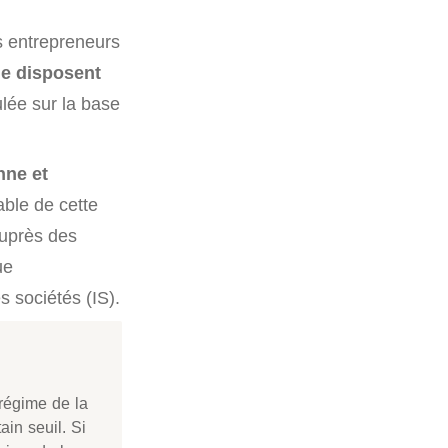
s entrepreneurs
e disposent
ulée sur la base
nne et
able de cette
 auprès des
ue
es sociétés (IS).
régime de la
ain seuil. Si