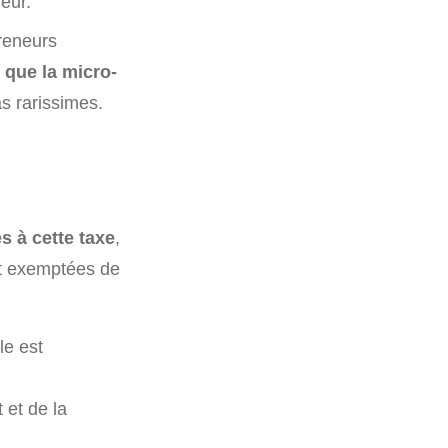
eur.
preneurs
t que la micro-
s rarissimes.
s à cette taxe
,
nt exemptées de
le est
 et de la