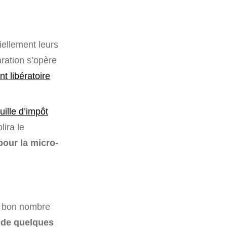
iellement leurs
ration s’opère
t libératoire
uille d’impôt
lira le
our la micro-
ur bon nombre
 de quelques