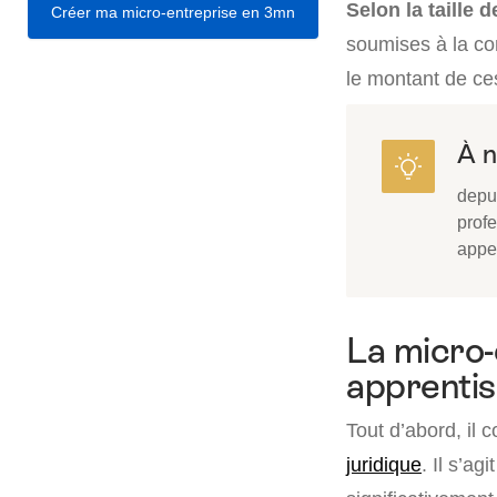
Selon la taille d
Créer ma micro-entreprise en 3mn
soumises à la co
le montant de ces
À n
depui
prof
appel
La micro-
apprentis
Tout d’abord, il 
juridique
. Il s’agi