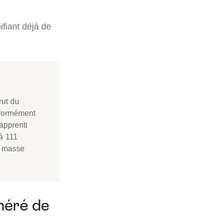
fiant déjà de
rut du
nformément
apprenti
 à 111
a masse
onéré de