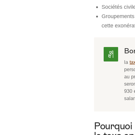
Sociétés civi
Groupements d
cette exonéra
Bon
la
ta
pers
au p
sero
930 
salar
Pourquoi 