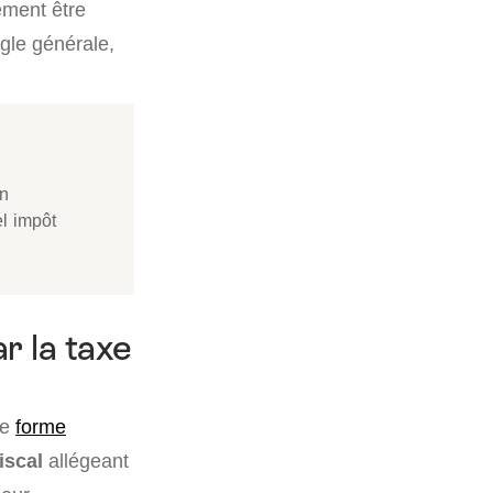
ement être
gle générale,
on
l impôt
r la taxe
ne
forme
iscal
allégeant