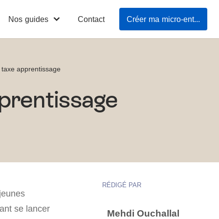
Nos guides
Contact
Créer ma micro-entreprise en 3mn
a taxe apprentissage
pprentissage
RÉDIGÉ PAR
 jeunes
rant se lancer
Mehdi Ouchallal