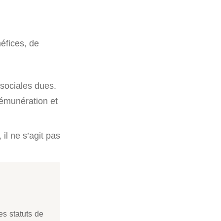
néfices, de
sociales dues.
rémunération et
 il ne s’agit pas
es statuts de