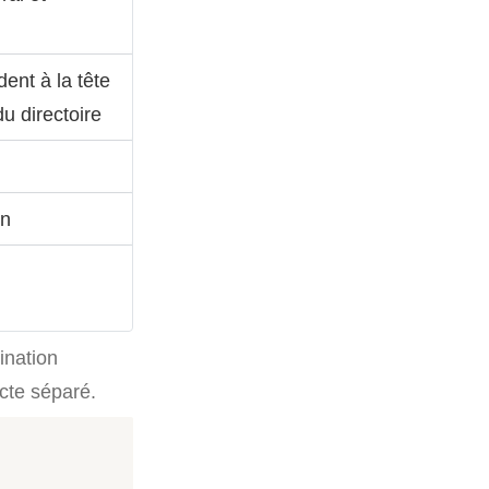
dent à la tête
du directoire
on
ination
acte séparé.