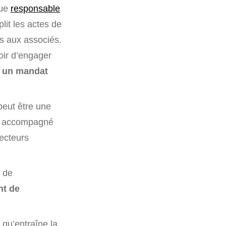
que
responsable
plit les actes de
es aux associés.
voir d’engager
t un mandat
 peut être une
ou accompagné
recteurs
e de
nt de
 qu’entraîne la