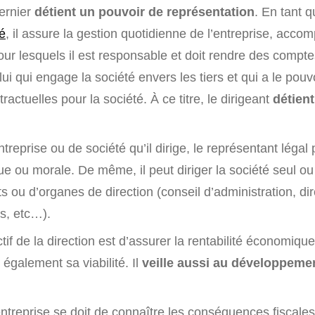
dernier
détient un pouvoir de représentation
. En tant 
té
, il assure la gestion quotidienne de l’entreprise, accom
our lesquels il est responsable et doit rendre des compt
ui qui engage la société envers les tiers et qui a le pou
ractuelles pour la société. À ce titre, le dirigeant
détien
ntreprise ou de société qu’il dirige, le représentant légal
e ou morale. De même, il peut diriger la société seul 
ts ou d’organes de direction (conseil d’administration, di
s, etc…).
ctif de la direction est d’assurer la rentabilité économiqu
 également sa viabilité. Il
veille aussi au développeme
entreprise se doit de connaître les conséquences fiscales