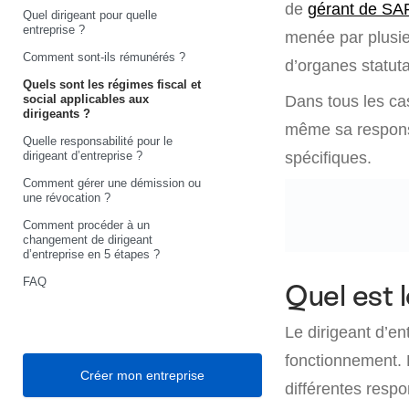
de
gérant de SA
Quel dirigeant pour quelle
entreprise ?
menée par plusi
Comment sont-ils rémunérés ?
d’organes statuta
Quels sont les régimes fiscal et
social applicables aux
Dans tous les cas
dirigeants ?
même sa responsab
Quelle responsabilité pour le
dirigeant d’entreprise ?
spécifiques.
Comment gérer une démission ou
une révocation ?
Comment procéder à un
changement de dirigeant
d’entreprise en 5 étapes ?
FAQ
Quel est l
Le dirigeant d’en
fonctionnement. H
Créer mon entreprise
différentes respo