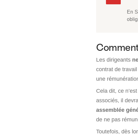
En S
oblig
Comment 
Les dirigeants
ne
contrat de travai
une rémunération 
Cela dit, ce n’es
associés, il dev
assemblée génér
de ne pas rémunér
Toutefois, dès lor