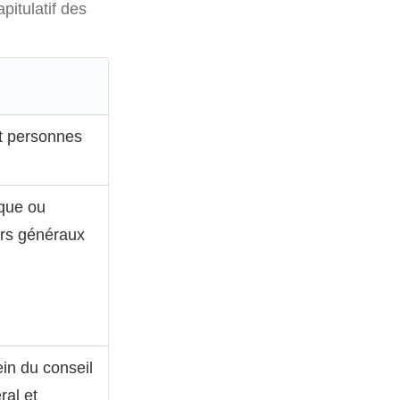
apitulatif des
nt personnes
ique ou
urs généraux
ein du conseil
ral et