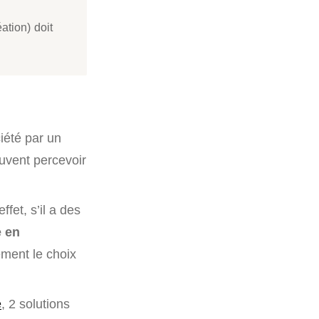
ation) doit
ciété par un
euvent percevoir
fet, s’il a des
e en
ement le choix
e
, 2 solutions