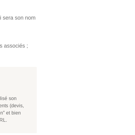
ui sera son nom
s associés ;
lisé son
nts (devis,
on” et bien
ARL.