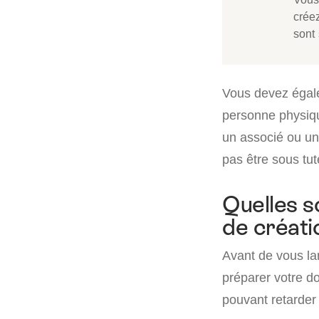
crée
sont
Vous devez égale
personne physique
un associé ou un 
pas être sous tute
Quelles s
de créati
Avant de vous la
préparer votre dos
pouvant retarder 