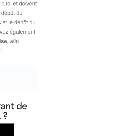
a loi et doivent
e dépôt du
s et le dépôt du
evez également
ise
, afin
r
vant de
 ?