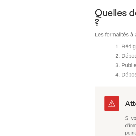
Quelles 
?
Les formalités à
Rédige
Dépose
Publi
Dépos
Si v
d’im
pein