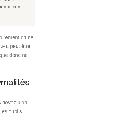
ctionnement
toirement d’une
SARL peut être
dique donc ne
rmalités
s devez bien
 les oublis