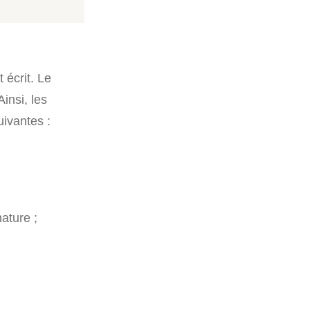
 écrit. Le
insi, les
uivantes :
ature ;