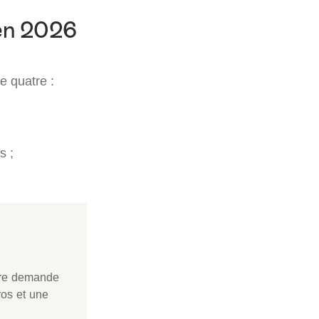
en 2026
e quatre :
s ;
otre demande
os et une