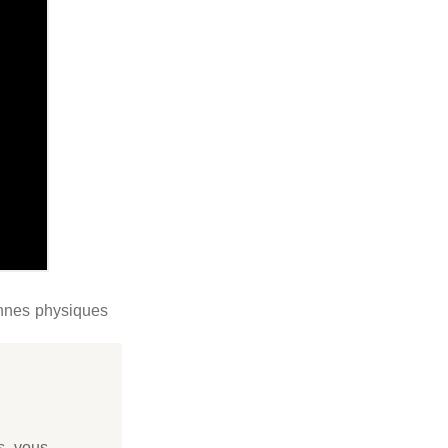
onnes physiques
s, vous