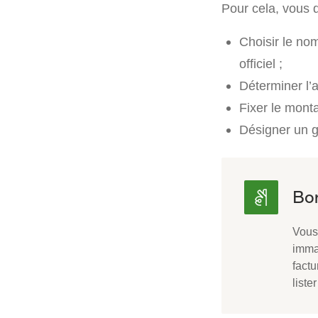
Pour cela, vous 
Choisir le no
officiel ;
Déterminer l’a
Fixer le monta
Désigner un g
Vous
imma
factu
list