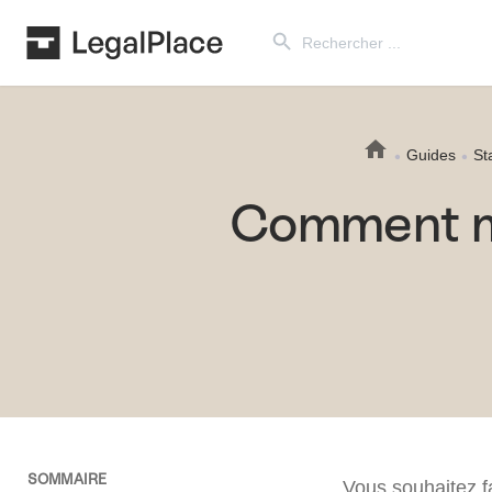
Search Button
Search
for:
Guides
St
Comment mo
SOMMAIRE
Vous souhaitez f