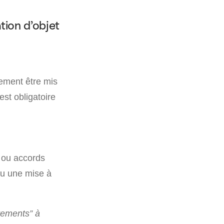
tion d’objet
vement être mis
est obligatoire
s ou accords
ou une mise à
tements” à