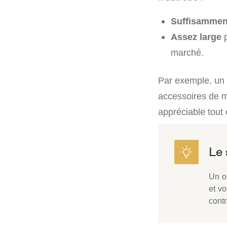
Suffisammen
Assez large
p
marché.
Par exemple, un 
accessoires de mo
appréciable tout
Un ob
et v
contr