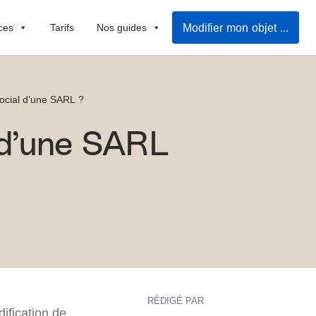
Modifier mon objet social
ces
Tarifs
Nos guides
social d’une SARL ?
 d’une SARL
RÉDIGÉ PAR
ification de