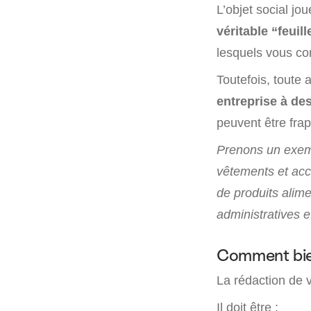
L’objet social jo
véritable “feuil
lesquels vous co
Toutefois, toute 
entreprise à de
peuvent être frap
Prenons un exemp
vêtements et acc
de produits alim
administratives e
Comment bien
La rédaction de v
Il doit être :