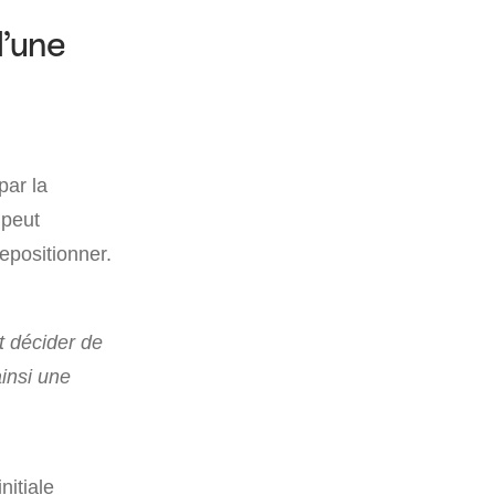
d’une
par la
 peut
epositionner.
t décider de
insi une
nitiale