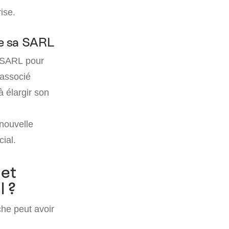
ise.
de sa SARL
la SARL pour
 associé
à élargir son
 nouvelle
ial.
 et
l ?
che peut avoir