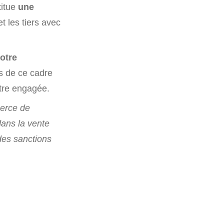
titue
une
et les tiers avec
otre
rs de ce cadre
être engagée.
merce de
ans la vente
des sanctions