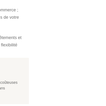
commerce ;
s de votre
êtements et
lexibilité
.
s coûteuses
ans