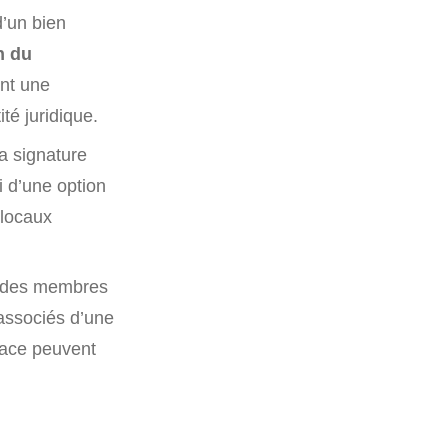
d’un bien
n du
nt une
té juridique.
a signature
i d’une option
 locaux
e des membres
 associés d’une
lace peuvent