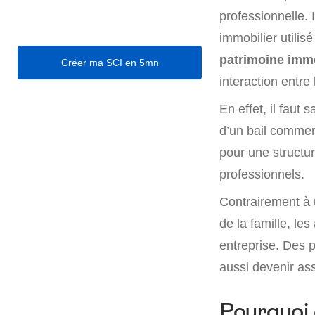
professionnelle. I
immobilier utilis
patrimoine immo
Créer ma SCI en 5mn
interaction entre
En effet, il faut 
d’un bail commerc
pour une structu
professionnels.
Contrairement à
de la famille, le
entreprise. Des p
aussi devenir ass
Pourquoi 