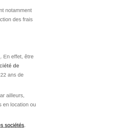
ant notamment
ction des frais
I
. En effet, être
ciété de
 22 ans de
r ailleurs,
s en location ou
es sociétés
.