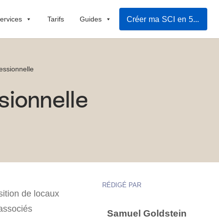
Créer ma SCI en 5mn
ervices
Tarifs
Guides
essionnelle
sionnelle
RÉDIGÉ PAR
sition de locaux
 associés
Samuel Goldstein