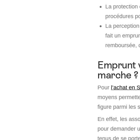
La protection 
procédures pou
La perception
fait un emprun
remboursée, c
Emprunt v
marche ?
Pour
l’ac
hat en 
moyens permetten
figure parmi les 
En effet, les as
pour demander un 
tenus de se porte