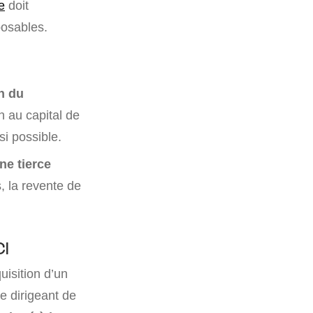
e
doit
posables.
on du
n au capital de
si possible.
ne tierce
s, la revente de
CI
uisition d’un
le dirigeant de