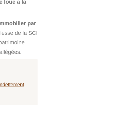
e loué à la
immobilier par
plesse de la SCI
 patrimoine
 allégées.
endettement