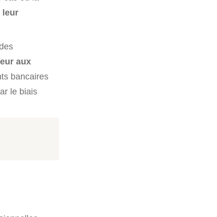
 leur
 des
ieur aux
nts bancaires
r le biais