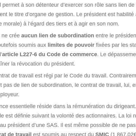
 permet à son détenteur d’exercer son rôle sans lien de 
ment le titre d’organe de gestion. Le président est habilité
 morale) à l’égard des tiers et à agir en son nom.
l ne crée
aucun lien de subordination
entre le présiden
toutefois soumis aux
limites de pouvoir
fixées par les st
’
article L227-6 du Code de commerce
. Le dépasseme
aîner la révocation du président.
ntrat de travail est régi par le Code du travail. Contrair
it pas de lien de subordination, le contrat de travail, lui, 
ployeur.
ence essentielle réside dans la rémunération du dirigean
le est définie suivant la volonté des actionnaires. La loi 
au président d’une SAS. Il est même possible de ne pas 
at de travail
est soumis au respect du
SMIC
(1 867,02€