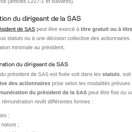
 (articles L227-1 et suivants).
ion du dirigeant de la SAS
ésident de SAS
peut être exercé à
titre gratuit ou à ti
aux statuts ou à une décision collective des actionnaires.
ion minimale au président.
ation du dirigeant de SAS
du président de SAS est fixée soit dans les
statuts
, soi
tive des actionnaires
prise selon les modalités prévues 
munération du président de la SAS
peut être fixe ou v
a rémunération revêt différentes formes :
tes ;
nature ;