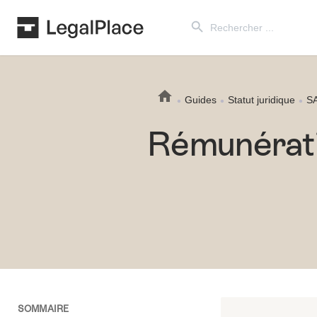
Search Button
Search
for:
Guides
Statut juridique
S
Rémunérati
SOMMAIRE