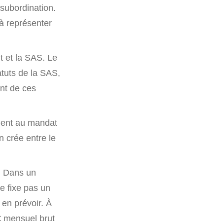
subordination.
 à représenter
t et la SAS. Le
atuts de la SAS,
nt de ces
ement au mandat
en crée entre le
t. Dans un
ne fixe pas un
en prévoir. À
 mensuel brut