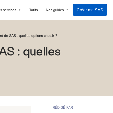
Créer ma SAS
s services
Tarifs
Nos guides
t de SAS : quelles options choisir ?
S : quelles
RÉDIGÉ PAR