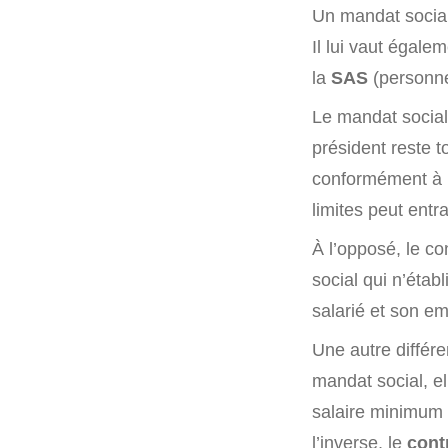
Un mandat social
Il lui vaut égale
la
SAS
(personne
Le mandat socia
président reste 
conformément à l
limites peut entr
À l’opposé, le co
social qui n’établ
salarié et son em
Une autre différ
mandat social, el
salaire minimum 
l’inverse, le
contr