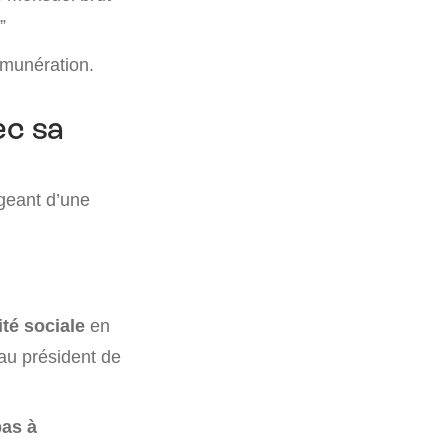
”
émunération.
ec sa
igeant d’une
té sociale
en
 au président de
pas à