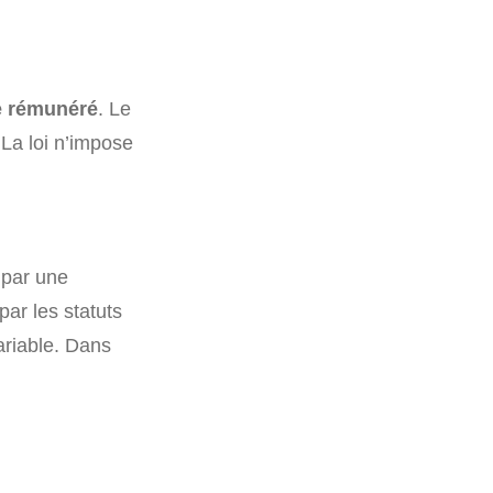
tre rémunéré
. Le
 La loi n’impose
t par une
par les statuts
ariable. Dans