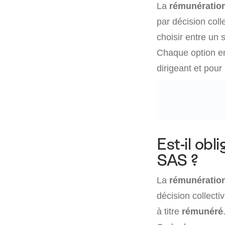
La
rémunération
par décision col
choisir entre un 
Chaque option en
dirigeant et pour 
Est-il obl
SAS ?
La
rémunération
décision collecti
à titre
rémunéré