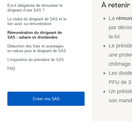
Est-il obligatoire de rémunérer le
dirigeant d’une SAS ?
La
rémuné
Le statut du dirigeant de SAS et le
lien avec sa rémunération
par décis
Rémunération du dirigeant de
la loi.
SAS : salaire vs dividendes
Le présid
Déduction des frais et avantages
en nature pour le dirigeant de SAS
une prote
L’imposition du président de SAS
chômage.
FAQ
Les divid
PFU de 31
Un présid
Créer ma SAS
son manda