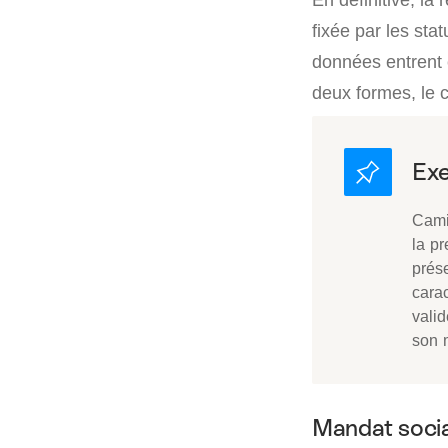
fixée par les sta
données entrent e
deux formes, le c
Cami
la p
prése
cara
valid
son 
Mandat social