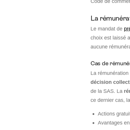
Code de commerce
La rémunérat
Le mandat de
pr
choix est laissé 
aucune rémunérat
Cas de rémunér
La rémunération 
décision collec
de la SAS. La
ré
ce dernier cas, l
Actions gratui
Avantages en 