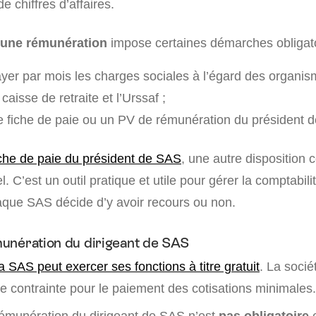
 chiffres d’affaires.
’une rémunération
impose certaines démarches obligato
ayer par mois les charges sociales à l’égard des organis
aisse de retraite et l’Urssaf ;
 fiche de paie ou un PV de rémunération du président 
iche de paie du président de SAS
, une autre disposition 
l. C’est un outil pratique et utile pour gérer la comptabil
que SAS décide d’y avoir recours ou non.
unération du dirigeant de SAS
a SAS peut exercer ses fonctions à titre gratuit
. La socié
 contrainte pour le paiement des cotisations minimales.
 rémunération du dirigeant de SAS n’est
pas obligatoire
e