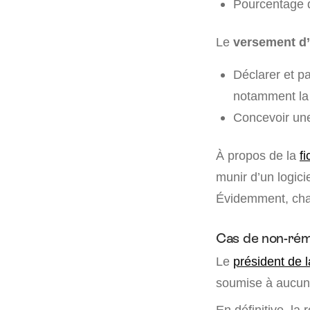
Pourcentage de
Le
versement d
Déclarer et p
notamment la c
Concevoir une
À propos de la
f
munir d’un logicie
Évidemment, cha
Cas de non-rém
Le
président de l
soumise à aucune
En définitive, la