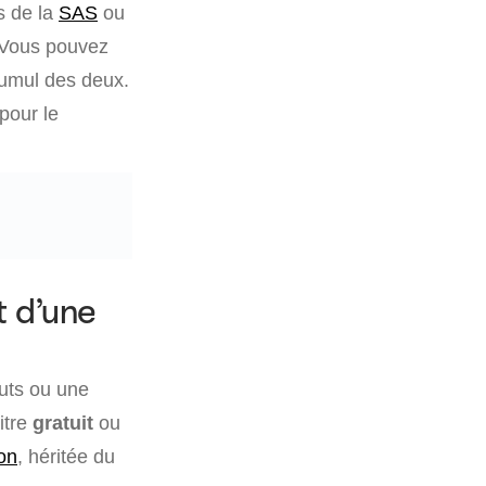
s de la
SAS
ou
 Vous pouvez
 cumul des deux.
pour le
t d’une
tuts ou une
itre
gratuit
ou
on
, héritée du