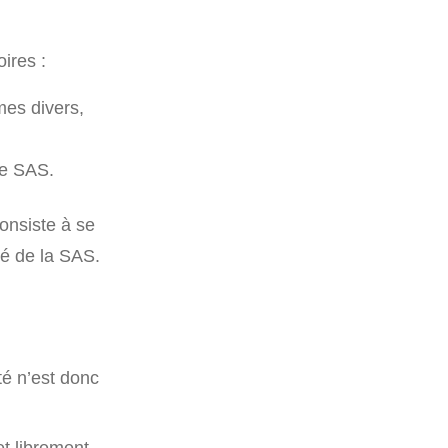
ires :
mes divers,
de SAS.
consiste à se
ité de la SAS.
té n’est donc
t librement