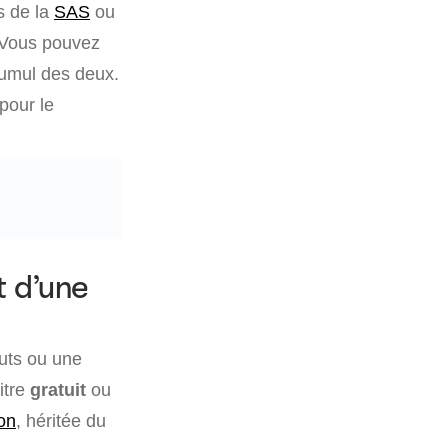
s de la
SAS
ou
 Vous pouvez
 cumul des deux.
pour le
t d’une
tuts ou une
itre
gratuit
ou
on
, héritée du