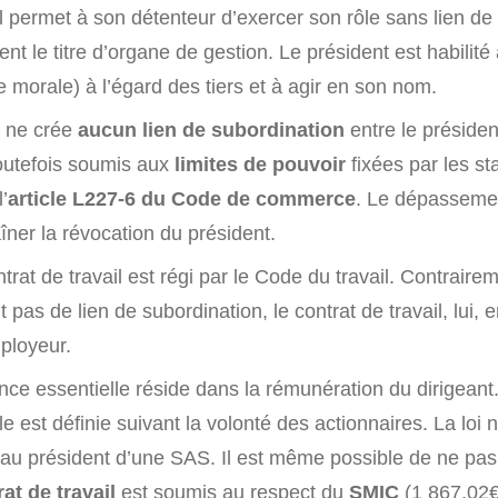
 permet à son détenteur d’exercer son rôle sans lien de 
ment le titre d’organe de gestion. Le président est habilité
 morale) à l’égard des tiers et à agir en son nom.
l ne crée
aucun lien de subordination
entre le présiden
toutefois soumis aux
limites de pouvoir
fixées par les st
’
article L227-6 du Code de commerce
. Le dépasseme
aîner la révocation du président.
ntrat de travail est régi par le Code du travail. Contrair
it pas de lien de subordination, le contrat de travail, lui, 
ployeur.
ence essentielle réside dans la rémunération du dirigean
le est définie suivant la volonté des actionnaires. La loi 
au président d’une SAS. Il est même possible de ne pas 
at de travail
est soumis au respect du
SMIC
(1 867,02€