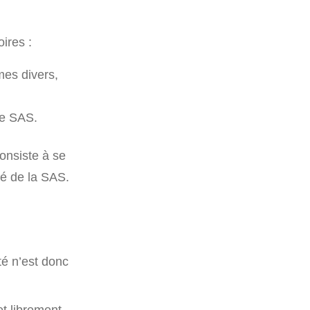
ires :
mes divers,
de SAS.
consiste à se
ité de la SAS.
té n’est donc
t librement