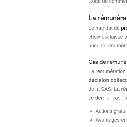
Code de commerce
La rémunérat
Le mandat de
pr
choix est laissé 
aucune rémunérat
Cas de rémunér
La rémunération 
décision collec
de la SAS. La
ré
ce dernier cas, l
Actions gratui
Avantages en 