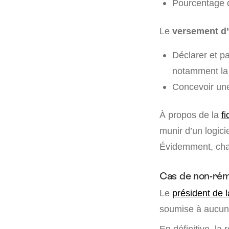
Pourcentage de
Le
versement d
Déclarer et p
notamment la c
Concevoir une
À propos de la
f
munir d’un logicie
Évidemment, cha
Cas de non-rém
Le
président de l
soumise à aucune
En définitive, la