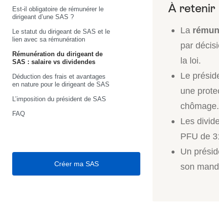
Est-il obligatoire de rémunérer le
dirigeant d’une SAS ?
La
rémuné
Le statut du dirigeant de SAS et le
lien avec sa rémunération
par décis
Rémunération du dirigeant de
la loi.
SAS : salaire vs dividendes
Le présid
Déduction des frais et avantages
en nature pour le dirigeant de SAS
une prote
L’imposition du président de SAS
chômage.
FAQ
Les divid
PFU de 31
Un présid
Créer ma SAS
son manda