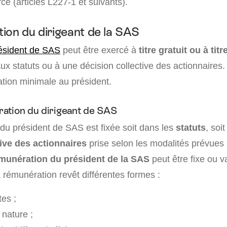
 (articles L227-1 et suivants).
ion du dirigeant de la SAS
ésident de SAS
peut être exercé à
titre gratuit ou à ti
aux statuts ou à une décision collective des actionnaires.
ion minimale au président.
ation du dirigeant de SAS
du président de SAS est fixée soit dans les
statuts
, soi
tive des actionnaires
prise selon les modalités prévues 
munération du président de la SAS
peut être fixe ou v
a rémunération revêt différentes formes :
tes ;
nature ;