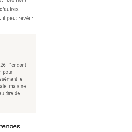
 d’autres
Il peut revêtir
026. Pendant
n pour
essément le
iale, mais ne
u titre de
érences