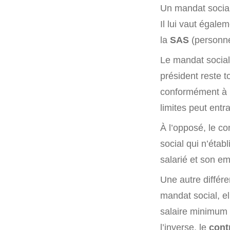
Un mandat social
Il lui vaut égale
la
SAS
(personne
Le mandat socia
président reste 
conformément à l
limites peut entr
À l’opposé, le co
social qui n’établ
salarié et son em
Une autre différ
mandat social, el
salaire minimum 
l’inverse, le
contr