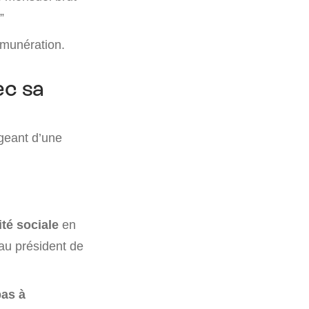
”
émunération.
ec sa
igeant d’une
té sociale
en
 au président de
pas à