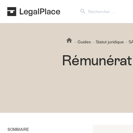
Search Button
Search
for:
Guides
Statut juridique
S
Rémunérati
SOMMAIRE