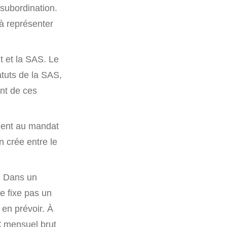
subordination.
 à représenter
t et la SAS. Le
atuts de la SAS,
nt de ces
ement au mandat
en crée entre le
t. Dans un
ne fixe pas un
en prévoir. À
 mensuel brut