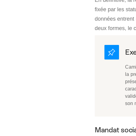
fixée par les sta
données entrent e
deux formes, le c
Cami
la p
prése
cara
valid
son 
Mandat social