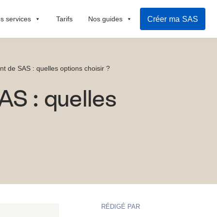
Créer ma SAS
s services
Tarifs
Nos guides
t de SAS : quelles options choisir ?
S : quelles
RÉDIGÉ PAR