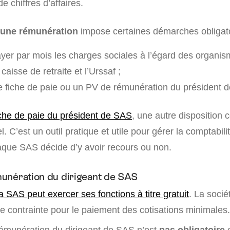
 chiffres d’affaires.
’une rémunération
impose certaines démarches obligato
ayer par mois les charges sociales à l’égard des organis
aisse de retraite et l’Urssaf ;
 fiche de paie ou un PV de rémunération du président 
iche de paie du président de SAS
, une autre disposition 
l. C’est un outil pratique et utile pour gérer la comptabil
que SAS décide d’y avoir recours ou non.
unération du dirigeant de SAS
a SAS peut exercer ses fonctions à titre gratuit
. La socié
 contrainte pour le paiement des cotisations minimales.
 rémunération du dirigeant de SAS n’est
pas obligatoire
e