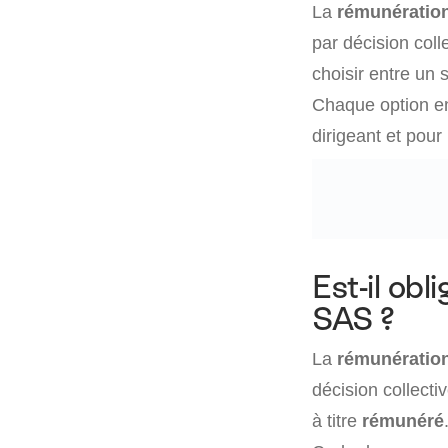
La
rémunération
par décision col
choisir entre un 
Chaque option en
dirigeant et pour 
Est-il obl
SAS ?
La
rémunération
décision collecti
à titre
rémunéré