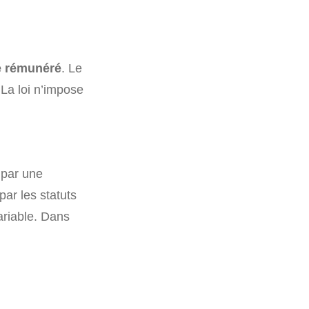
tre rémunéré
. Le
 La loi n’impose
t par une
par les statuts
ariable. Dans