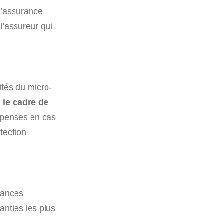
 L’assurance
 l’assureur qui
ités du micro-
 le cadre de
épenses en cas
tection
urances
anties les plus