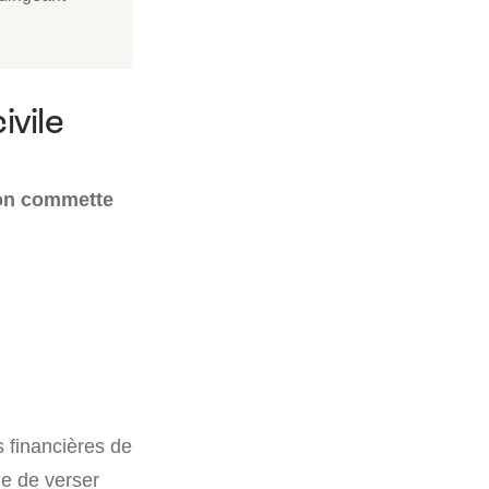
ivile
’on commette
 financières de
que de verser