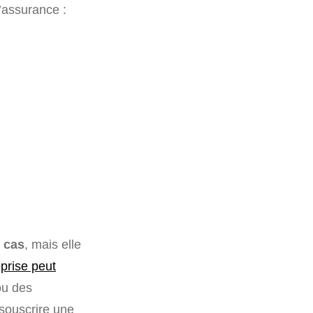
l’assurance :
s cas
, mais elle
prise peut
ou des
 souscrire une