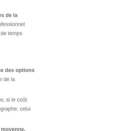
ès de la
ofessionnel
n de temps
ue des options
e de la
, si le coût
graphe, celui
n moyenne.