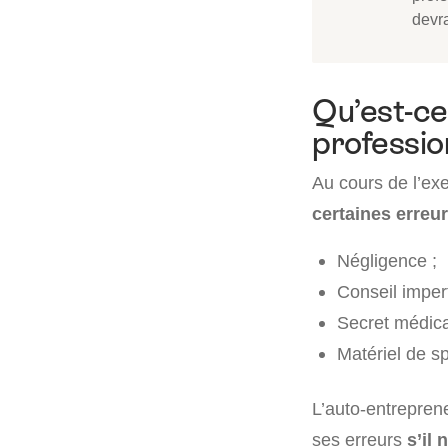
devr
Qu’est-ce
professio
Au cours de l’exe
certaines erreu
Négligence ;
Conseil impert
Secret médica
Matériel de s
L’auto-entrepren
ses erreurs
s’il