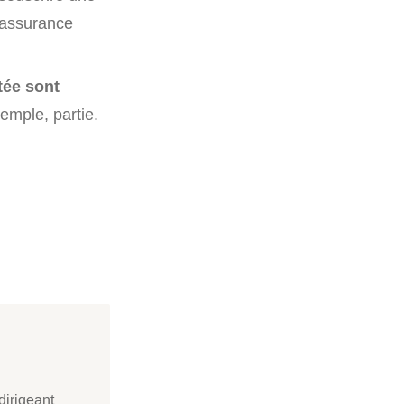
l’assurance
tée sont
emple, partie.
dirigeant