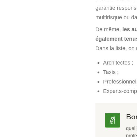
garantie responsa
multirisque ou d
De même,
les a
également tenus
Dans la liste, on
Architectes ;
Taxis ;
Professionnels
Experts-comp
Bon
quell
profe