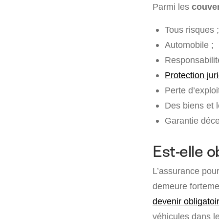
Parmi les
couver
Tous risques ;
Automobile ;
Responsabilité
Protection jur
Perte d’exploi
Des biens et 
Garantie décen
Est-elle o
L’assurance pou
demeure fortemen
devenir obligatoi
véhicules dans l