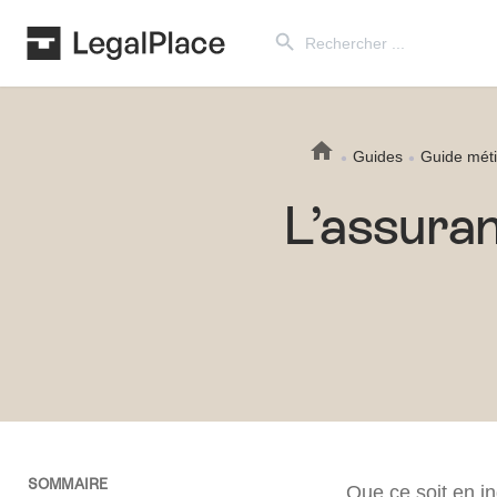
Search Button
Search
for:
Guides
Guide méti
L’assura
SOMMAIRE
Que ce soit en i