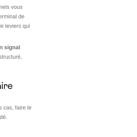
nels vous
terminal de
e leviers qui
n signal
structuré,
aire
 cas, faire le
dé.