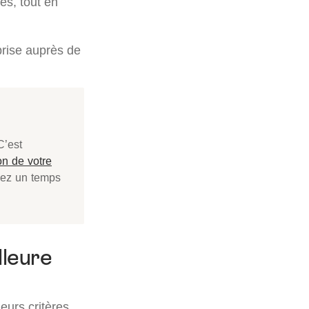
les, tout en
prise auprès de
C’est
on de votre
gnez un temps
lleure
eurs critères.