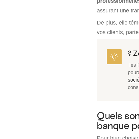
professionnelle
assurant une tra
De plus, elle té
vos clients, part
? Z
les 
pour
socié
cons
Quels sont
banque po
Pour bien choisir