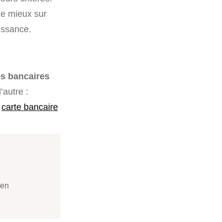
 le mieux sur
oissance.
ces bancaires
’autre :
,
carte bancaire
 en