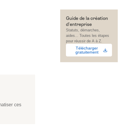
Guide de la création
d'entreprise
Statuts, démarches,
aides... Toutes les étapes
pour réussir de A à Z.
Télécharger
gratuitement
matiser ces