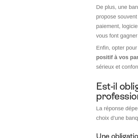
De plus, une ba
propose souven
paiement, logicie
vous font gagner 
Enfin, opter pou
positif à vos pa
sérieux et confo
Est-il ob
professio
La réponse dépend
choix d’une banq
Une obligatio