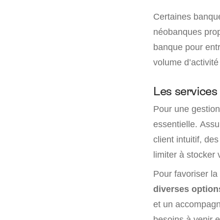
Certaines banques
néobanques propo
banque pour entre
volume d’activité 
Les services
Pour une gestion
essentielle. Assu
client intuitif, d
limiter à stocke
Pour favoriser l
diverses option
et un accompagne
besoins à venir e