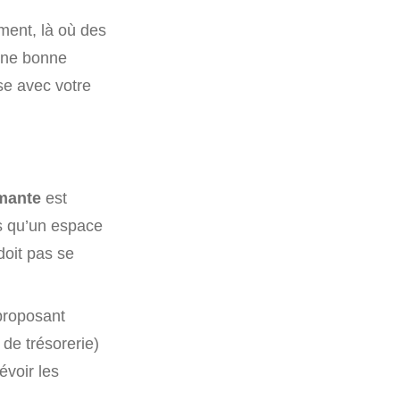
ment, là où des
 Une bonne
ase avec votre
rmante
est
ls qu’un espace
 doit pas se
proposant
é de trésorerie)
évoir les