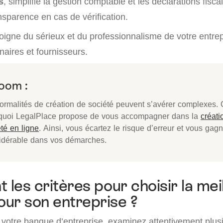
s
, simplifie la gestion comptable et les déclarations fisca
nsparence en cas de vérification.
moigne du sérieux et du professionnalisme de votre entre
enaires et fournisseurs.
oom :
formalités de création de société peuvent s’avérer complexes. 
quoi LegalPlace propose de vous accompagner dans la
créati
té en ligne
. Ainsi, vous écartez le risque d’erreur et vous ga
idérable dans vos démarches.
 les critères pour choisir la mei
ur son entreprise ?
 votre banque d’entreprise, examinez attentivement plusi