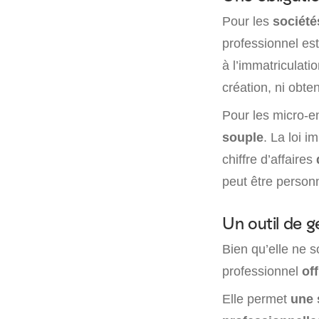
Pour les
sociét
professionnel es
à l’immatriculati
création, ni obten
Pour les micro-e
souple
. La loi 
chiffre d’affaires
peut être personn
Un outil de g
Bien qu’elle ne s
professionnel
of
Elle permet
une 