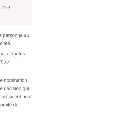
que ou
le personne au
ciété.
uite, toutes
 être
de nomination
e décision qui
u président peut
comité de