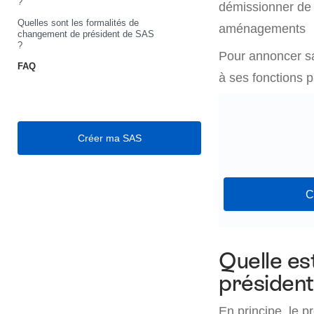
?
démissionner de 
Quelles sont les formalités de
aménagements
changement de président de SAS
?
Pour annoncer sa
FAQ
à ses fonctions 
Créer ma SAS
C
Quelle es
président
En principe, le 