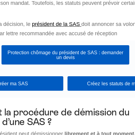
son mandat. Toutefois, les statuts peuvent prévoir certa
 décision, le
président de la SAS
doit annoncer sa volo
par lettre recommandée avec accusé de réception
Protection chômage du président de SAS : demander
un devis
réer ma SAS
Créez les statuts de
t la procédure de démission du
 d’une SAS ?
président peut démissionner
librement et à tout moment