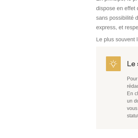
dispose en effet 
sans possibilité 
express, et respe
Le plus souvent l
Pour 
rédac
En c
un do
vous 
statu