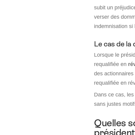
subit un préjudic
verser des domm
indemnisation si 
Le cas de la 
Lorsque le prési
requalifiée en
ré
des actionnaires 
requalifiée en ré
Dans ce cas, les
sans justes motif
Quelles s
président