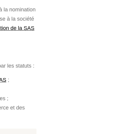
à la nomination
e à la société
tion de la SAS
r les statuts :
SAS
;
es ;
rce et des