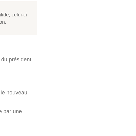
ide, celui-ci
on.
 du président
r le nouveau
ée par une