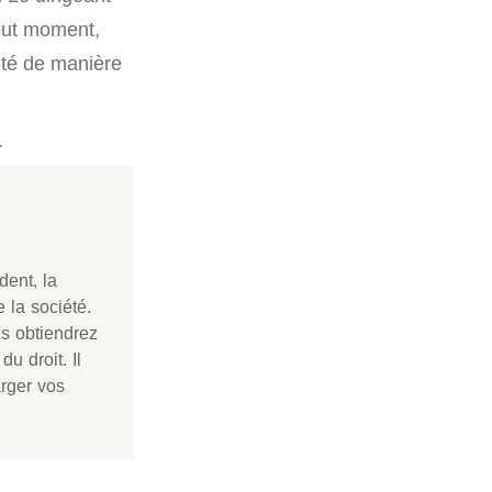
tout moment,
iété de manière
.
dent, la
e la société.
us obtiendrez
u droit. Il
arger vos