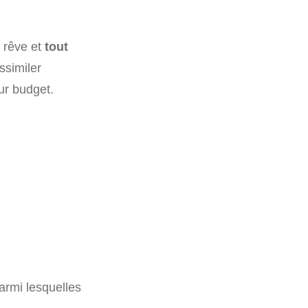
e rêve et
tout
ssimiler
ur budget.
parmi lesquelles