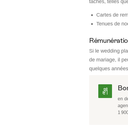
tâches, telles que
Cartes de rem
Tenues de noc
Rémunérati
Si le wedding pla
de mariage, il p
quelques années,
Bon
en dé
agenc
1 90