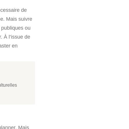
écessaire de
e. Mais suivre
 publiques ou
. À l’issue de
aster en
turelles
planner. Mais