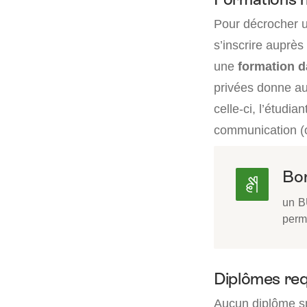
Pour décrocher u
s’inscrire auprè
une
formation d
privées donne aus
celle-ci, l’étudi
communication (o
Bon
un B
perm
Diplômes req
Aucun diplôme sp