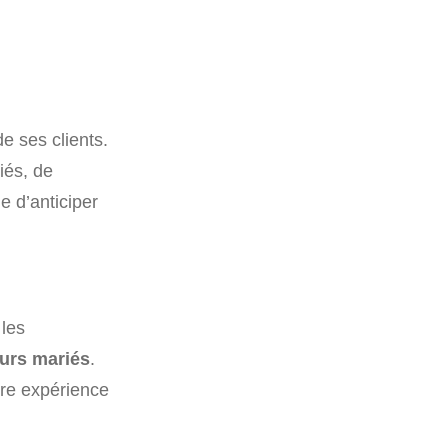
de ses clients.
iés, de
le d’anticiper
 les
urs mariés
.
ère expérience