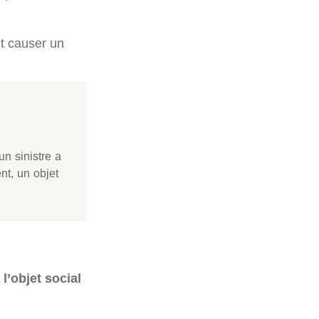
nt causer un
un sinistre a
nt, un objet
,
l’objet social