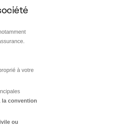
société
, notamment
assurance.
roprié à votre
incipales
 la convention
ivile ou