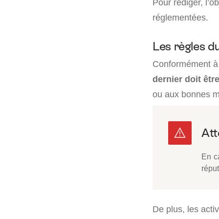
Pour rédiger, l’o
réglementées.
Les règles du
Conformément à 
dernier doit être 
ou aux bonnes 
En ca
répu
De plus, les activ