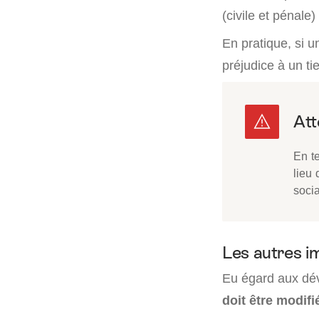
(civile et pénale)
En pratique, si u
préjudice à un ti
En te
lieu 
soci
Les autres i
Eu égard aux dé
doit être modifié