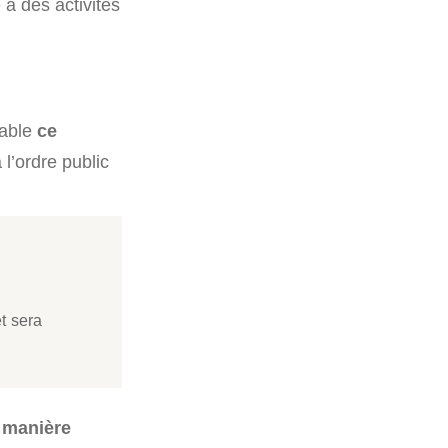
 à des activités
lable
ce
 l’ordre public
et sera
e manière