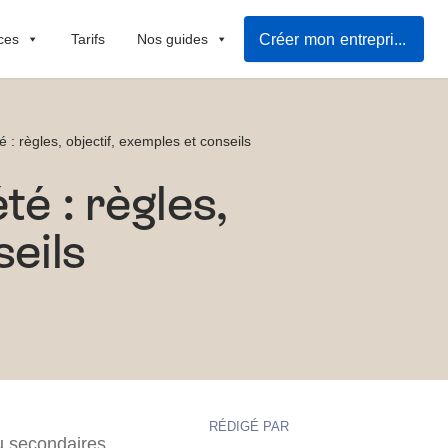
Créer mon entreprise
ces
Tarifs
Nos guides
é : règles, objectif, exemples et conseils
té : règles,
seils
RÉDIGÉ PAR
ou secondaires