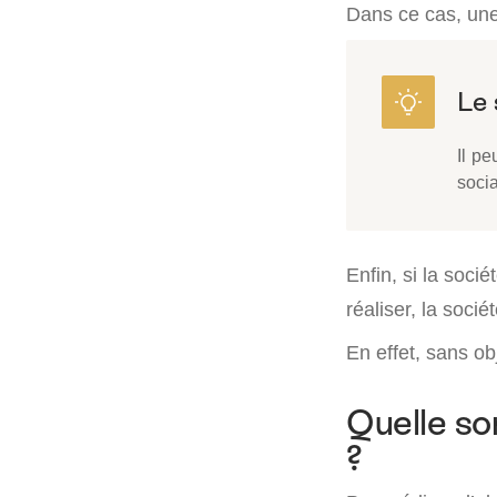
Dans ce cas, une
Il pe
socia
Enfin, si la socié
réaliser, la socié
En effet, sans obj
Quelle son
?