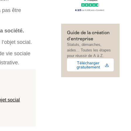
a pas être
la société.
Guide de la création
d'entreprise
’objet social.
Statuts, démarches,
aides... Toutes les étapes
de vie sociale
pour réussir de A à Z.
strative.
Télécharger
gratuitement
jet social