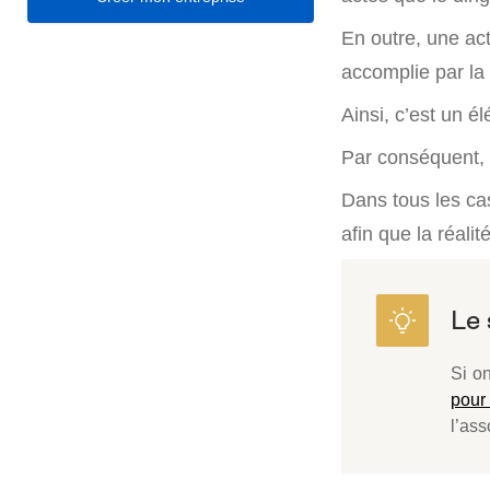
En outre, une act
accomplie par la 
Ainsi, c’est un é
Par conséquent, u
Dans tous les cas
afin que la réali
Si on
pour
l’ass