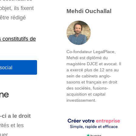
bjet, ils fixent
Mehdi Ouchallal
 être rédigé
s constitutifs de
Co-fondateur LegalPlace,
Mehdi est diplômé du
magistère DJCE et avocat. Il
social
a exercé plus de 12 ans au
sein de cabinets anglo-
saxons et français en droit
des sociétés, fusions-
une
acquisition et capital
investissement.
ci a le droit
ités et les
uer.