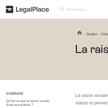
Search Button
Search
for:
Guides
Créa
La rai
SOMMAIRE
La raison social
Qu’est-ce que la raison sociale
statuts et permet 
d’une association ?