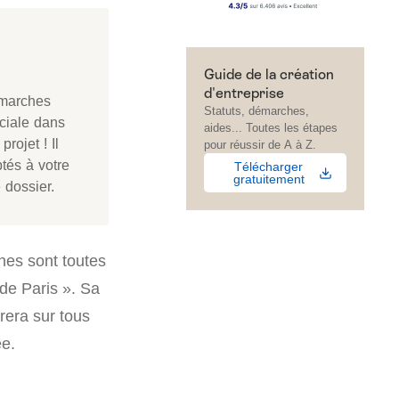
Guide de la création
d'entreprise
émarches
Statuts, démarches,
uciale dans
aides... Toutes les étapes
rojet ! Il
pour réussir de A à Z.
ptés à votre
Télécharger
gratuitement
 dossier.
nes sont toutes
de Paris ». Sa
rera sur tous
ée.