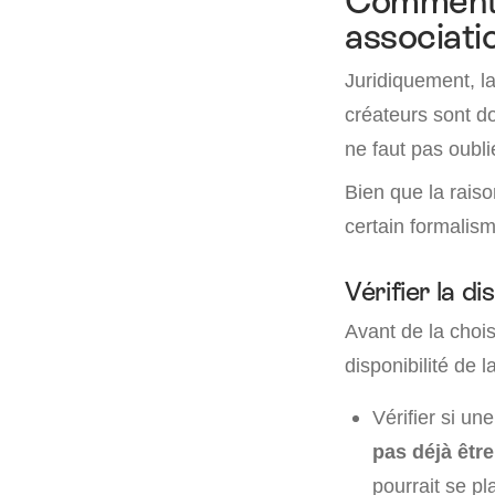
Comment c
associati
Juridiquement, l
créateurs sont do
ne faut pas oubl
Bien que la raiso
certain formalism
Vérifier la di
Avant de la choisi
disponibilité de l
Vérifier si un
pas déjà être
pourrait se pl