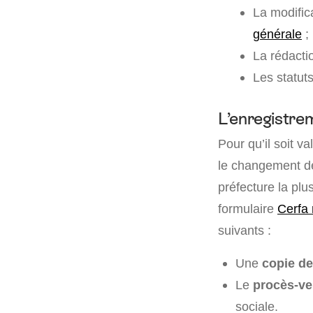
La modifica
générale
;
La rédacti
Les statuts
L’enregistre
Pour qu’il soit val
le changement de 
préfecture la plu
formulaire
Cerfa 
suivants :
Une
copie des
Le
procès-ve
sociale.