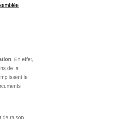
semblée
ation
. En effet,
ons de la
emplissent le
documents
t de raison