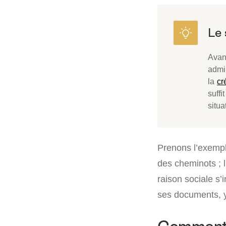
Avan
admin
la
cr
suffi
situa
Prenons l’exempl
des cheminots ; 
raison sociale s’
ses documents, y 