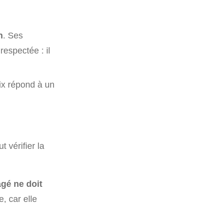
n
. Ses
respectée : il
oix répond à un
t vérifier la
gé ne doit
, car elle