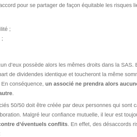
’accord pour se partager de façon équitable les risques li
ité ;
 ;
cun d’eux possède alors les mêmes droits dans la SAS. En
part de dividendes identique et toucheront la même so
s. En conséquence,
un associé ne prendra alors aucun
autre
.
iés 50/50 doit être créée par deux personnes qui sont 
aboration. Malgré leur confiance mutuelle, il leur est touj
ontre d’éventuels conflits
. En effet, des désaccords r
: