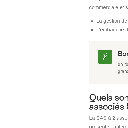
commerciale et s
La gestion de 
L’embauche de
Bon
en r
grand
Quels son
associés
La SAS à 2 assoc
présente égaleme