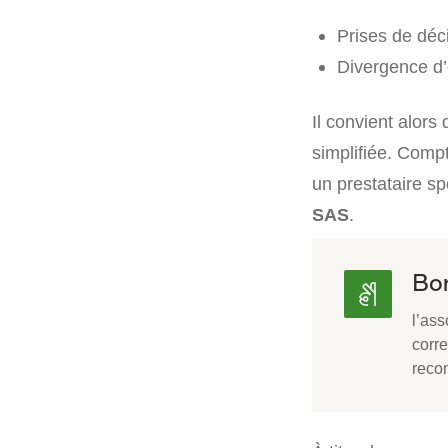
Prises de décis
Divergence d’
Il convient alors
simplifiée. Compt
un prestataire sp
SAS
.
Bon
l’ass
corr
reco