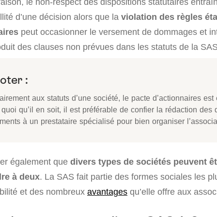
aison, le non-respect des dispositions statutaires entraî
lité d’une décision alors que la
violation des règles ét
aires
peut occasionner le versement de dommages et inté
oduit des clauses non prévues dans les statuts de la SAS
oter :
airement aux statuts d’une société, le pacte d’actionnaires est 
quoi qu’il en soit, il est préférable de confier la rédaction des
ents à un prestataire spécialisé pour bien organiser l’associa
oter également que
divers types de sociétés peuvent êt
dre à deux
. La SAS fait partie des formes sociales les p
ibilité et des nombreux
avantages
qu’elle offre aux assoc