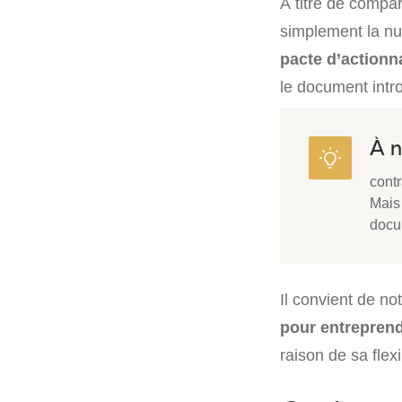
À titre de compar
simplement la nul
pacte d’actionn
le document intr
À n
contr
Mais 
docum
Il convient de n
pour entrepren
raison de sa flex