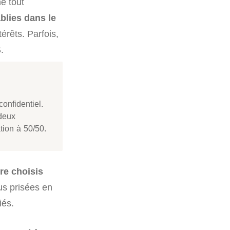
ne tout
ablies dans le
rêts. Parfois,
.
confidentiel.
 deux
tion à 50/50.
re choisis
lus prisées en
iés.