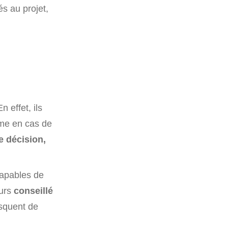
és au projet,
 effet, ils
mme en cas de
e décision,
capables de
ours
conseillé
isquent de