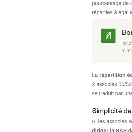
pourcentage de c
réparties à égali
Bon
les a
relat
La
répartition é
2 associés 50/50.
se traduit par un
Simplicité de
Si les associés 
diriger la SAS
da