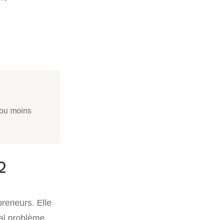
 ou moins
2
reneurs. Elle
al problème