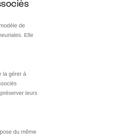
ssociés
 modèle de
euriales. Elle
e la gérer à
ssociés
 préserver leurs
ispose du même