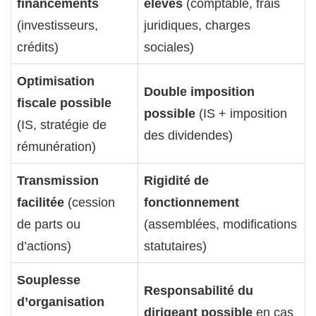
financements
élevés
(comptable, frais
(investisseurs,
juridiques, charges
crédits)
sociales)
Optimisation
Double imposition
fiscale possible
possible
(IS + imposition
(IS, stratégie de
des dividendes)
rémunération)
Transmission
Rigidité de
facilitée
(cession
fonctionnement
de parts ou
(assemblées, modifications
d’actions)
statutaires)
Souplesse
Responsabilité du
d’organisation
dirigeant possible
en cas