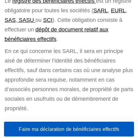
Le
registre des bénéficiaires effectifs
est un registre
obligatoire pour toutes les sociétés (
SARL
,
EURL
,
SAS
,
SASU
ou
SCI
). Cette obligation consiste à
effectuer un
dépôt de document relatif aux
bénéficiaires effectifs
.
En ce qui concerne les SARL, il sera en principe
aisé de déterminer l’identité des bénéficiaires
effectifs, sauf dans certains cas où une analyse plus
approfondie sera requise, notamment en cas
d’associés personnes morales, de propriété de parts
sociales en usufruits ou de démembrement de
propriété.
Faire ma déclaration de bénéficiaires effectifs