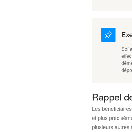
Sofi
effec
démé
dépos
Rappel de
Les bénéficiaires
et plus précisém
plusieurs autres 