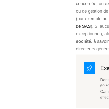
concernée, ou ex
ou de gestion de
(par exemple au 
de SAS
). Si auc
exceptionnel), alo
société
, à savoi
directeurs génér
Dans 
60 %
Camil
effec