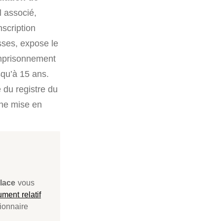
l associé,
nscription
usses, expose le
mprisonnement
squ’à 15 ans.
é du registre du
une mise en
lace
vous
ment relatif
tionnaire