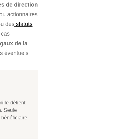
es de direction
ou actionnaires
ou des
statuts
n cas
égaux de la
es éventuels
ille détient
n. Seule
 bénéficiaire