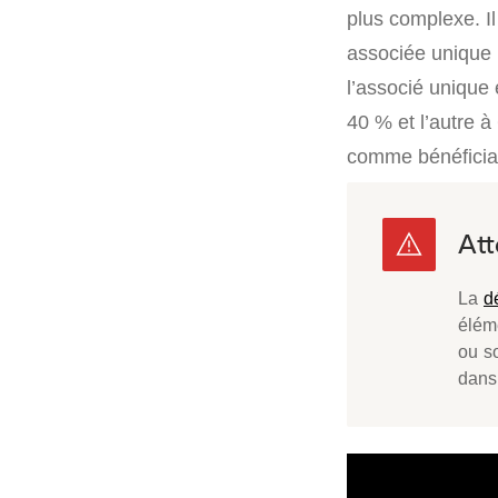
plus complexe. Il
associée unique p
l’associé unique
40 % et l’autre 
comme bénéficiair
La
d
élém
ou s
dans 