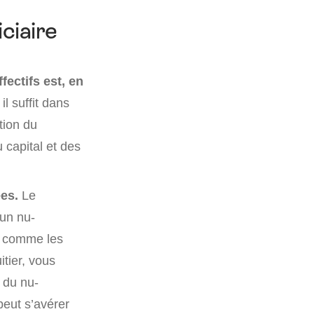
ciaire
fectifs est, en
il suffit dans
tion du
 capital et des
es.
Le
 un nu-
its comme les
itier, vous
s du nu-
 peut s’avérer