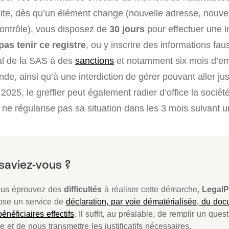
ite, dès qu’un élément change (nouvelle adresse, nouve
contrôle), vous disposez de
30 jours
pour effectuer une i
pas tenir ce registre
, ou y inscrire des informations fa
al de la SAS à des
sanctions
et notamment six mois d’e
de, ainsi qu’à une interdiction de gérer pouvant aller ju
 2025, le greffier peut également radier d’office la sociét
 ne régularise pas sa situation dans les 3 mois suivant 
ous éprouvez des
difficultés
à réaliser cette démarche,
LegalP
ose un service de
déclaration, par voie dématérialisée, du docu
énéficiaires effectifs
. Il suffit, au préalable, de remplir un ques
e et de nous transmettre les justificatifs nécessaires.