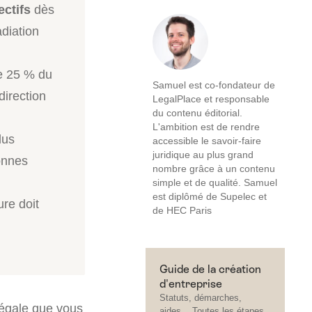
ectifs
dès
adiation
de 25 % du
Samuel est co-fondateur de
direction
LegalPlace et responsable
du contenu éditorial.
L'ambition est de rendre
lus
accessible le savoir-faire
juridique au plus grand
onnes
nombre grâce à un contenu
simple et de qualité. Samuel
est diplômé de Supelec et
ure doit
de HEC Paris
Guide de la création
d'entreprise
Statuts, démarches,
légale que vous
aides... Toutes les étapes