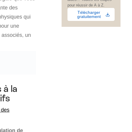
pour réussir de A à Z.
ante des
Télécharger
 physiques qui
gratuitement
 pour une
 associés, un
 à la
ifs
e des
lation de