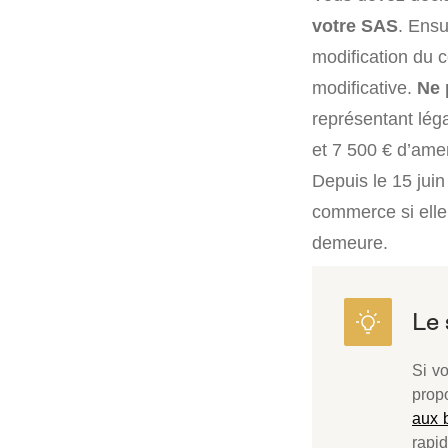
votre SAS
. Ensu
modification du 
modificative.
Ne 
représentant lég
et 7 500 € d’amen
Depuis le 15 juin
commerce si elle
demeure.
Si v
prop
aux b
rapid