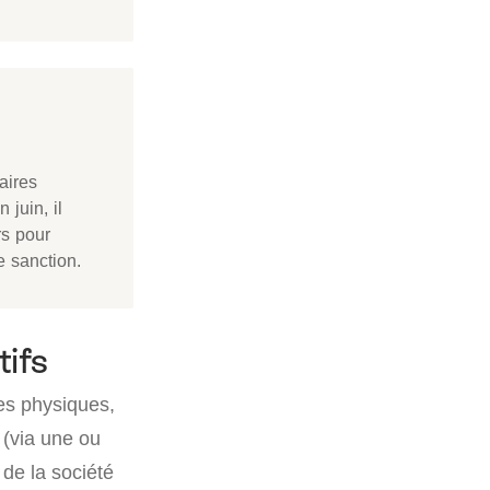
aires
 juin, il
rs pour
e sanction.
tifs
nes physiques,
(via une ou
 de la société