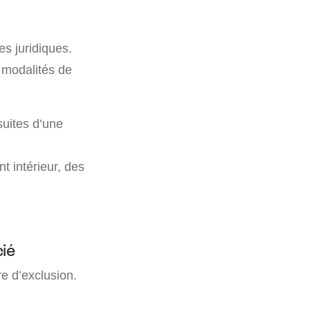
s juridiques.
s modalités de
suites d’une
t intérieur, des
cié
re d’exclusion.