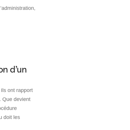
’administration,
on d’un
ls ont rapport
é. Que devient
rocédure
 doit les