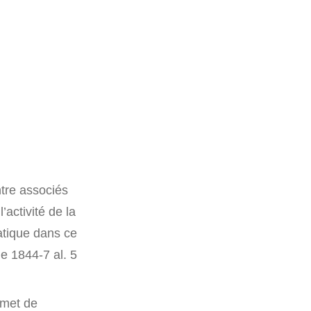
ntre associés
’activité de la
atique dans ce
le 1844-7 al. 5
ermet de