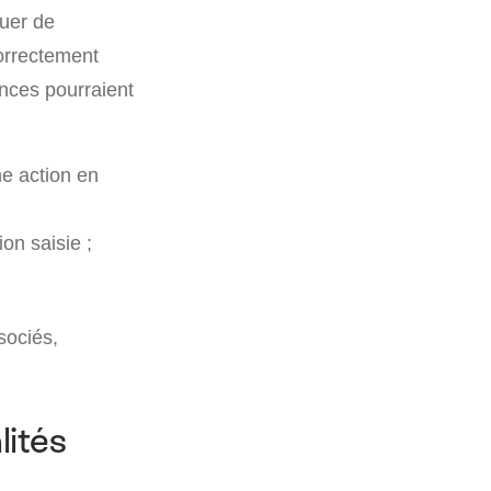
nuer de
correctement
ences pourraient
ne action en
ion saisie ;
sociés,
lités