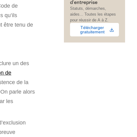
d'entreprise
 Code de
Statuts, démarches,
aides... Toutes les étapes
 qu’ils
pour réussir de A à Z.
t être tenu de
Télécharger
gratuitement
clure un des
on de
stence de la
 On parle alors
ar les
d’exclusion
 preuve