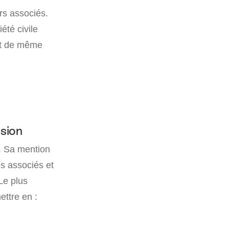
rs associés.
été civile
est de même
usion
e. Sa mention
les associés et
Le plus
ettre en :