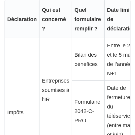
Qui est
Quel
Date limite
Déclaration
concerné
formulaire
de
?
remplir ?
déclaratio
Entre le 2
Bilan des
et le 5 mai
bénéfices
de l’année
N+1
Entreprises
Date de
soumises à
fermeture
l’IR
Formulaire
du
2042-C-
Impôts
téléservice
PRO
(entre mai
et juin)