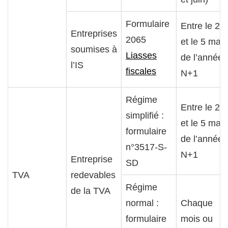
Formulaire
Entre le 2
Entreprises
2065
et le 5 mai
soumises à
Liasses
de l’année
l’IS
fiscales
N+1
Régime
Entre le 2
simplifié :
et le 5 mai
formulaire
de l’année
n°3517-S-
N+1
Entreprise
SD
TVA
redevables
Régime
de la TVA
normal :
Chaque
formulaire
mois ou