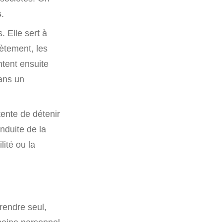
s
.
. Elle sert à
rètement, les
ntent ensuite
dans un
ente de détenir
nduite de la
lité ou la
rendre seul,