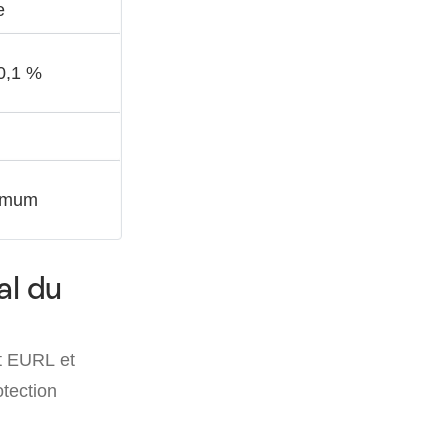
e
 0,1 %
imum
al du
nt EURL et
otection