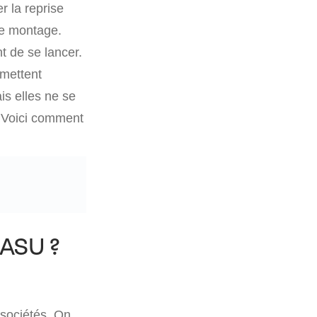
 la reprise
ce montage.
 de se lancer.
mettent
is elles ne se
. Voici comment
SASU ?
 sociétés. On