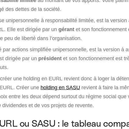
sabilité limitée
au montant de vos apports. Votre patri
é des dettes de la société.
ise unipersonnelle à responsabilité limitée, est la version
L. Elle est dirigée par un
gérant
et son fonctionnement 
sse peu de liberté dans l’organisation.
é par actions simplifiée unipersonnelle, est la version à 
st dirigée par un
président
et son fonctionnement est tr
tuts.
créer une holding en EURL revient donc à loger la déten
e EURL. Créer une
holding en SASU
revient à faire la m
ix entre les deux dépend surtout du régime social que 
e dividendes et de vos projets de revente.
URL ou SASU : le tableau compa