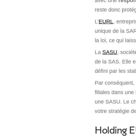
avec une
respon
reste donc protég
L’
EURL
, entrepr
unique de la SAR
la loi, ce qui lai
La
SASU
, sociét
de la SAS. Elle e
défini par les sta
Par conséquent, 
filiales dans un
une SASU. Le cho
votre stratégie d
Holding E