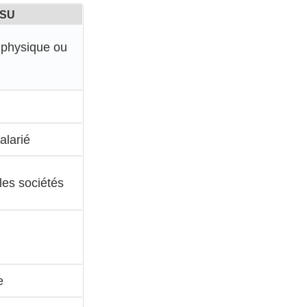
ASU
physique ou
alarié
les sociétés
e