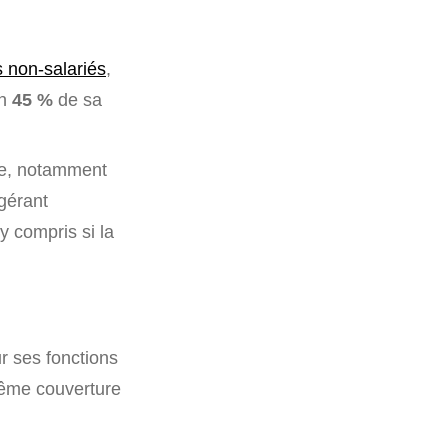
s non-salariés
,
on
45 %
de sa
ite, notamment
gérant
y compris si la
r ses fonctions
 même couverture