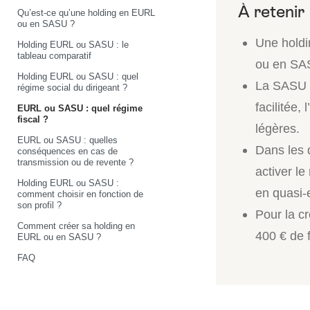
Qu’est-ce qu’une holding en EURL
ou en SASU ?
Une holdi
Holding EURL ou SASU : le
tableau comparatif
ou en SAS
Holding EURL ou SASU : quel
La SASU s
régime social du dirigeant ?
facilitée,
EURL ou SASU : quel régime
fiscal ?
légères.
EURL ou SASU : quelles
Dans les d
conséquences en cas de
transmission ou de revente ?
activer le
Holding EURL ou SASU :
en quasi-
comment choisir en fonction de
son profil ?
Pour la c
Comment créer sa holding en
400 € de f
EURL ou en SASU ?
FAQ