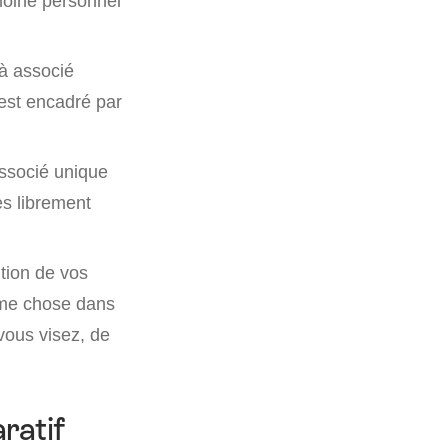
moine personnel
 à associé
est encadré par
associé unique
ès librement
tion de vos
ême chose dans
vous visez, de
ratif