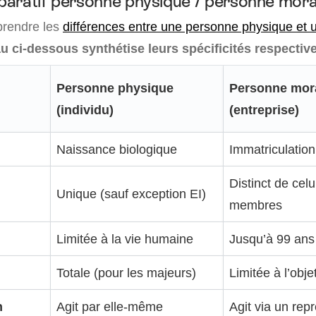
aratif personne physique / personne mora
rendre les
différences entre une personne physique et
u ci-dessous synthétise leurs spécificités respective
Personne physique
Personne mor
(individu)
(entreprise)
Naissance biologique
Immatriculati
Distinct de celu
Unique (sauf exception EI)
membres
Limitée à la vie humaine
Jusqu’à 99 ans
Totale (pour les majeurs)
Limitée à l’obje
n
Agit par elle-même
Agit via un rep