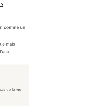
té
.
tion comme un
ique mais
d’une
éas de la vie