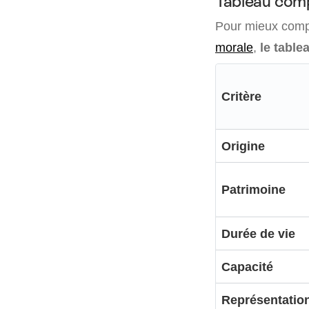
Tableau comp
Pour mieux comp
morale
,
le tablea
Critère
Origine
Patrimoine
Durée de vie
Capacité
Représentatio