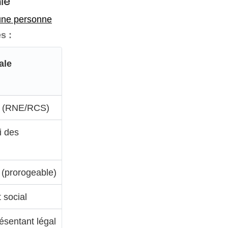
le
 une personne
s :
ale
on (RNE/RCS)
i des
 (prorogeable)
t social
résentant légal