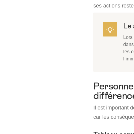
ses actions resten
Le 
Lors 
dans
les c
l’imm
Personne 
différenc
Il est important d
car les conséquen