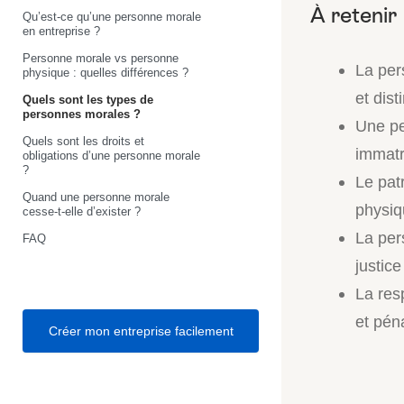
Qu’est-ce qu’une personne morale
en entreprise ?
Personne morale vs personne
La per
physique : quelles différences ?
et dis
Quels sont les types de
personnes morales ?
Une pe
Quels sont les droits et
immatr
obligations d’une personne morale
?
Le pat
Quand une personne morale
physiqu
cesse-t-elle d’exister ?
La per
FAQ
justic
La res
et péna
Créer mon entreprise facilement