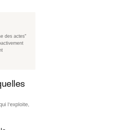
se des actes”
oactivement
nt
uelles
qui l’exploite,