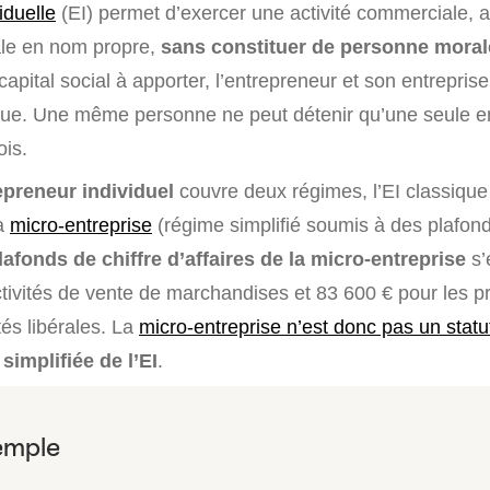
iduelle
(EI) permet d’exercer une activité commerciale, a
rale en nom propre,
sans constituer de personne moral
capital social à apporter, l’entrepreneur et son entrepris
dique. Une même personne ne peut détenir qu’une seule e
ois.
repreneur individuel
couvre deux régimes, l’EI classique
la
micro-entreprise
(régime simplifié soumis à des plafond
lafonds de chiffre d’affaires de la micro-entreprise
s’
ctivités de vente de marchandises et 83 600 € pour les p
tés libérales. La
micro-entreprise n’est donc pas un statut
simplifiée de l’EI
.