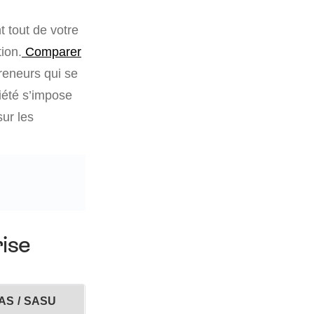
 tout de votre
tion.
Comparer
reneurs qui se
ciété s’impose
sur les
rise
AS / SASU