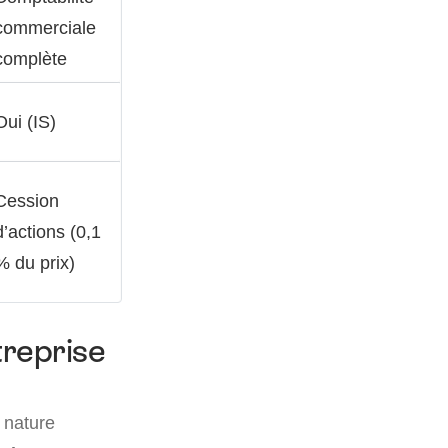
commerciale
complète
Oui (IS)
Cession
d’actions (0,1
% du prix)
treprise
a nature