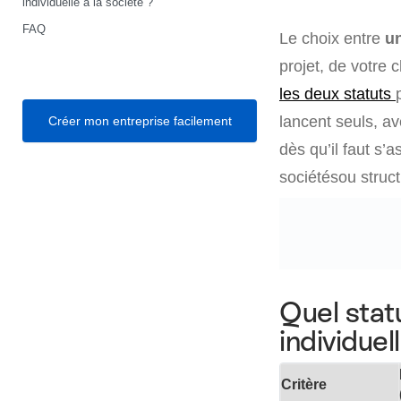
individuelle à la société ?
FAQ
Le choix entre
un
projet, de votre c
les deux statuts
lancent seuls, av
Créer mon entreprise facilement
dès qu’il faut s’a
sociétésou struct
Quel stat
individuel
Critère