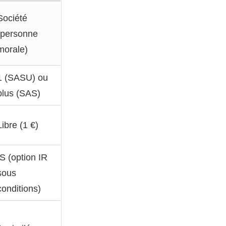
Société
(personne
morale)
1 (SASU) ou
plus (SAS)
Libre (1 €)
IS (option IR
sous
conditions)