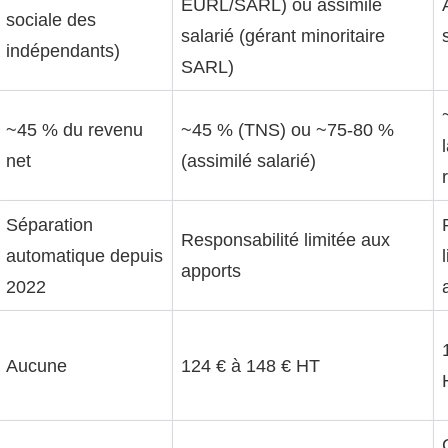
EURL/SARL) ou assimilé
sociale des
salarié (gérant minoritaire
indépendants)
SARL)
~45 % du revenu
~45 % (TNS) ou ~75-80 %
net
(assimilé salarié)
Séparation
Responsabilité limitée aux
automatique depuis
apports
2022
Aucune
124 € à 148 € HT