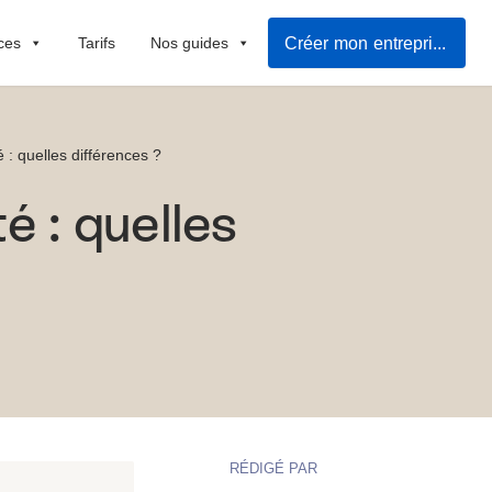
Créer mon entreprise facilement
ces
Tarifs
Nos guides
é : quelles différences ?
é : quelles
RÉDIGÉ PAR