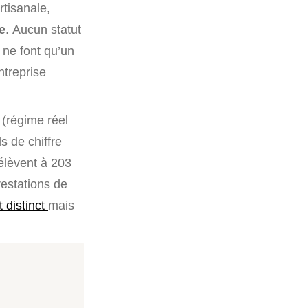
rtisanale,
e
. Aucun statut
e ne font qu’un
ntreprise
 (régime réel
s de chiffre
élèvent à 203
restations de
 distinct
mais