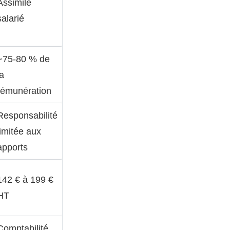
Assimilé
salarié
~75-80 % de
la
rémunération
Responsabilité
limitée aux
apports
142 € à 199 €
HT
Comptabilité