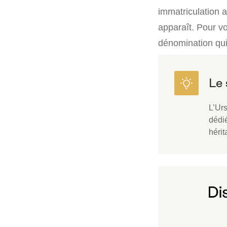
immatriculation a
apparaît. Pour vo
dénomination qui 
L’Urs
dédi
hérit