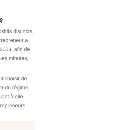
?
itifs distincts,
trepreneur a
 2009, afin de
ues minutes,
it choisir de
ver du régime
uant à elle
trepreneurs