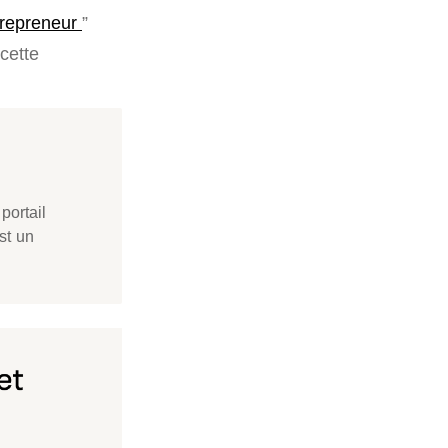
trepreneur
”
 cette
portail
st un