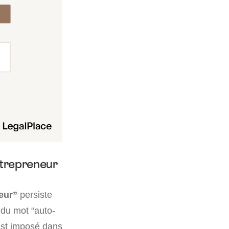
ntrepreneur
neur”
persiste
 du mot “auto-
est imposé dans