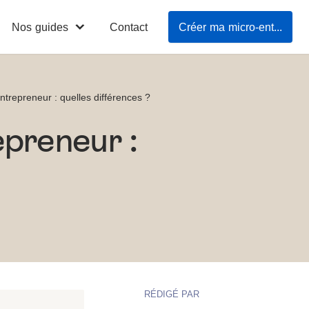
Nos guides
Contact
Créer ma micro-entreprise en 3mn
ntrepreneur : quelles différences ?
epreneur :
RÉDIGÉ PAR