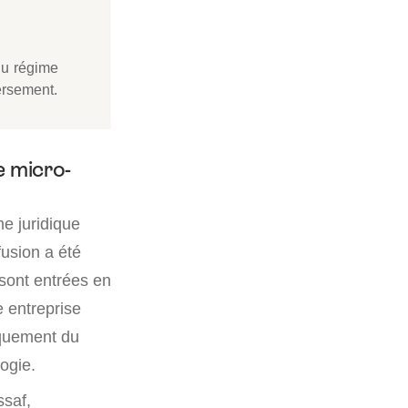
du régime
ersement.
e micro-
me juridique
fusion a été
 sont entrées en
e entreprise
tiquement du
logie.
ssaf,