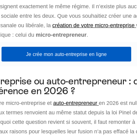
signent exactement le même régime. Il n’existe plus auc
u sociale entre les deux. Que vous souhaitiez créer une ac
sanale ou libérale, la
création de votre micro-entreprise
ique : celui du
micro-entrepreneur
.
Je crée mon auto-entreprise en ligne
reprise ou auto-entrepreneur : q
fférence en 2026 ?
re micro-entreprise et
auto-entrepreneur
en 2026 est null
eux termes renvoient au même statut depuis la loi Pinel 
oi cette question revient si souvent, il faut remonter à l
ux raisons pour lesquelles leur fusion n’a pas effacé la