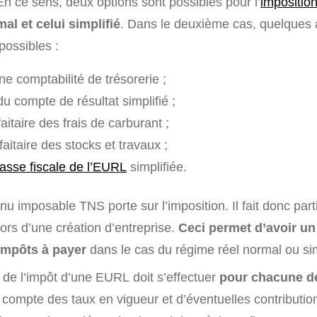
n ce sens, deux options sont possibles pour l’
impositio
al et celui simplifié
. Dans le deuxième cas, quelques
possibles :
e comptabilité de trésorerie ;
u compte de résultat simplifié ;
aitaire des frais de carburant ;
faitaire des stocks et travaux ;
iasse fiscale de l’EURL
simplifiée.
nu imposable TNS porte sur l’imposition. Il fait donc par
ors d’une création d’entreprise.
Ceci permet d’avoir un
impôts à payer
dans le cas du régime réel normal ou sim
l de l’impôt d’une EURL doit s’effectuer
pour chacune d
t compte des taux en vigueur et d’éventuelles contributio