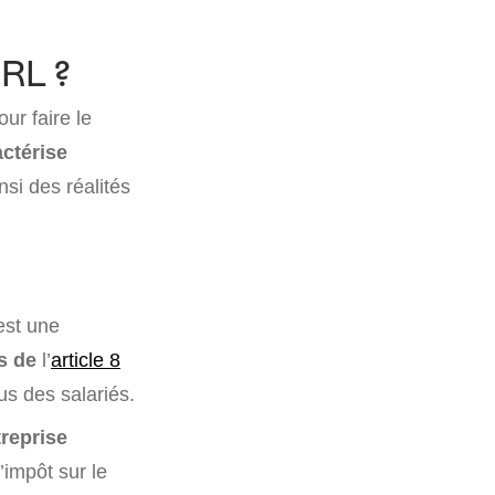
URL ?
ur faire le
actérise
nsi des réalités
est une
s de
l’
article 8
s des salariés.
treprise
’impôt sur le