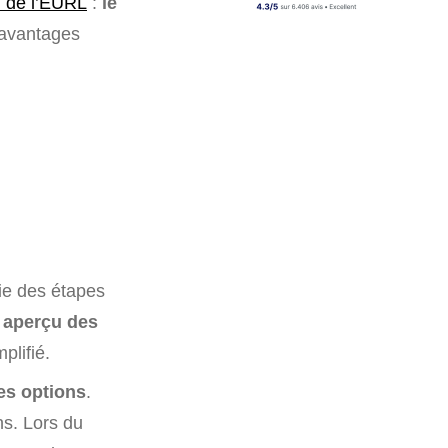
n de l’EURL
:
le
 avantages
tie des étapes
 aperçu des
plifié.
es options
.
ns. Lors du