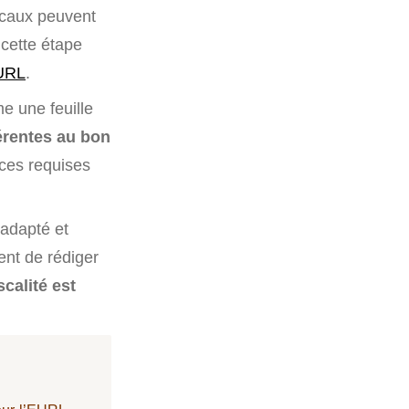
iscaux peuvent
 cette étape
EURL
.
e une feuille
férentes au bon
èces requises
 adapté et
ent de rédiger
calité est