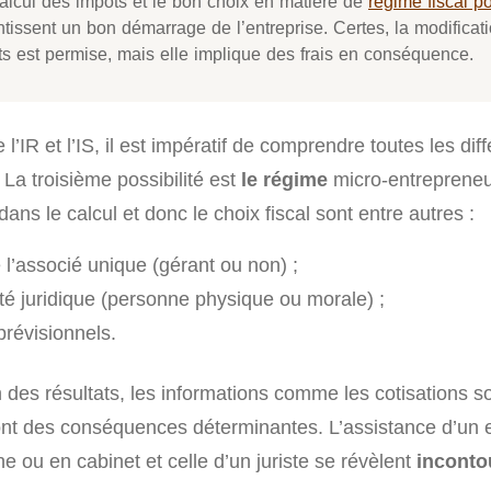
calcul des impôts et le bon choix en matière de
régime fiscal p
tissent un bon démarrage de l’entreprise. Certes, la modificat
ts est permise, mais elle implique des frais en conséquence.
 l’IR et l’IS, il est impératif de comprendre toutes les di
 La troisième possibilité est
le régime
micro-entrepreneur
dans le calcul et donc le choix fiscal sont entre autres :
 l’associé unique (gérant ou non) ;
té juridique (personne physique ou morale) ;
prévisionnels.
 des résultats, les informations comme les cotisations so
 ont des conséquences déterminantes. L’assistance d’un 
e ou en cabinet et celle d’un juriste se révèlent
inconto