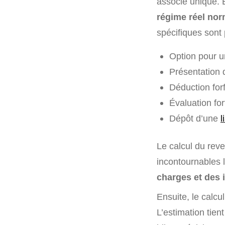
associé unique. E
régime réel norm
spécifiques sont 
Option pour un
Présentation d
Déduction forf
Évaluation for
Dépôt d’une
l
Le calcul du reve
incontournables l
charges et des 
Ensuite, le calcu
L’estimation tien