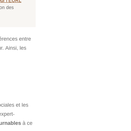
our l’EURL
ion des
fférences entre
. Ainsi, les
ciales et les
expert-
urnables
à ce