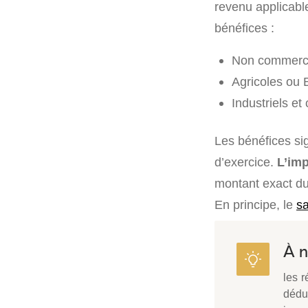
revenu applicabl
bénéfices :
Non commerc
Agricoles ou 
Industriels e
Les bénéfices sig
d’exercice.
L’imp
montant exact du 
En principe, le
sa
À n
les 
dédu