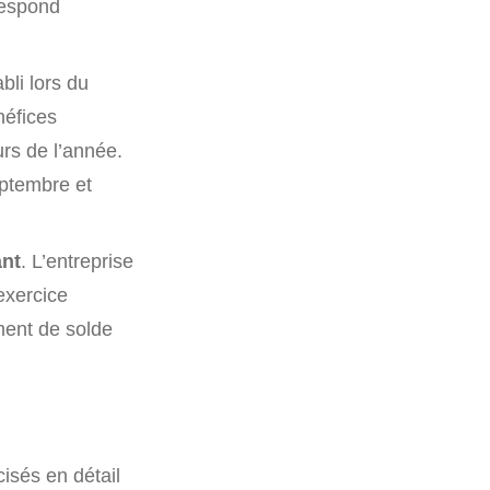
respond
bli lors du
néfices
rs de l’année.
eptembre et
ant
. L’entreprise
exercice
ment de solde
cisés en détail