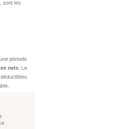
 sont les
r une période
ces nets
. Le
 déductibles.
ble.
s
ice