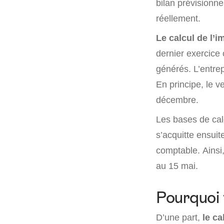
bilan prévisionn
réellement.
Le calcul de l’i
dernier exercice 
générés. L’entre
En principe, le v
décembre.
Les bases de cal
s’acquitte ensuit
comptable. Ainsi
au 15 mai.
Pourquoi f
D’une part,
le ca