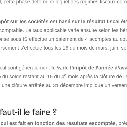
el, cette phase détermine lequel des régimes fiscaux cor
mpôt sur les sociétés est basé sur le résultat fiscal
éta
comptable. Le taux applicable varie ensuite selon les bé
prise sous IS effectue un paiement de 4 acomptes au cou
ersement s’effectue tous les 15 du mois de mars, juin, s
cul sont généralement
le ¼ de l’impôt de l’année d’av
e
e du solde restant au 15 du 4
mois après la clôture de l’
, une clôture arrêtée au 31 décembre implique un verse
aut-il le faire ?
lcul est fait en fonction des résultats escomptés
, pré