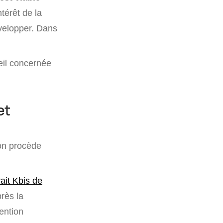
térêt de la
évelopper. Dans
eil concernée
et
ion procède
ait Kbis de
près la
mention