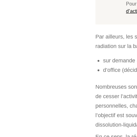
Pour
d’act
Par ailleurs, les 
radiation sur la b
sur demande a
d’office (déci
Nombreuses sont 
de cesser l’activ
personnelles, cha
l’objectif est so
dissolution-liquid
En ce sens, la ré