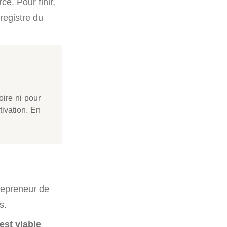
e. Pour finir,
 registre du
oire ni pour
tivation. En
repreneur de
s.
 est viable