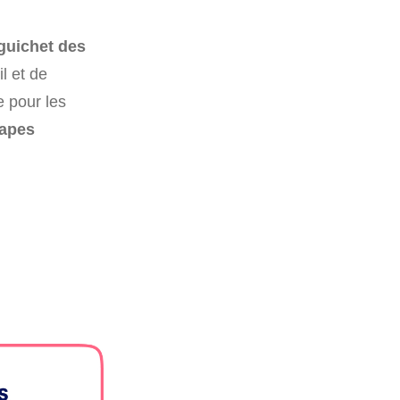
 guichet des
l et de
e pour les
tapes