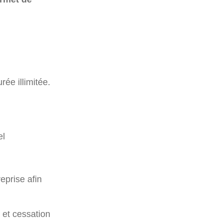
ée illimitée.
el
eprise afin
 et cessation