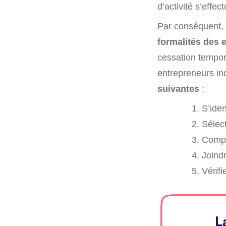
d’activité s’effec
Par conséquent, l
formalités des 
cessation tempora
entrepreneurs ind
suivantes
:
S’iden
Sélec
Compl
Joindr
Vérifi