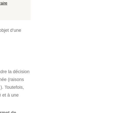
aire
’objet d’une
dre la décision
inée (raisons
. Toutefois,
é et à une
ermet de