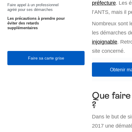
préfecture
. Les é
Faire appel à un professionnel
agréé pour ses démarches
l’ANTS, mais il p
Les précautions à prendre pour
Nombreux sont les
éviter des retards
supplémentaires
les démarches de 
injoignable
. Retr
site concerné.
Faire sa carte grise
Obtenir ma
Que faire
?
Dans le but de si
2017 une dématér