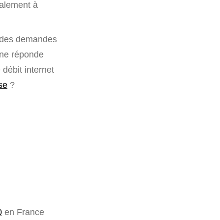
palement à
nt des demandes
S ne réponde
 débit internet
se
?
0
en France