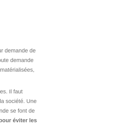
eur demande de
t toute demande
matérialisées,
s. Il faut
la société. Une
ande se font de
pour éviter les