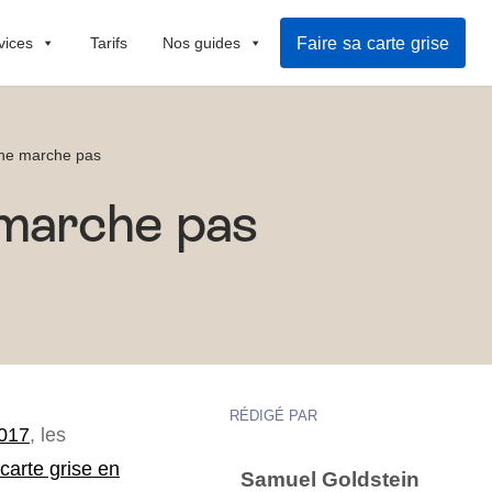
Faire sa carte grise
vices
Tarifs
Nos guides
S ne marche pas
e marche pas
RÉDIGÉ PAR
2017
, les
arte grise en
Samuel Goldstein