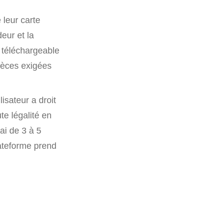
 leur carte
eur et la
t téléchargeable
 pièces exigées
isateur a droit
ute légalité en
ai de 3 à 5
ateforme prend