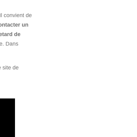
Il convient de
ontacter un
etard de
se. Dans
 site de