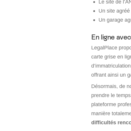
Le site de l’A
Un site agré
Un garage ag
En ligne ave
LegalPlace prop
carte grise en lig
d’immatriculation
offrant ainsi un
Désormais, de nom
prendre le temps 
plateforme profes
manière totaleme
difficultés renc