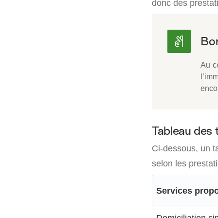
donc des prestat
Au co
l’imm
encor
Tableau des t
Ci-dessous, un 
selon les prestat
Services prop
Domiciliation s