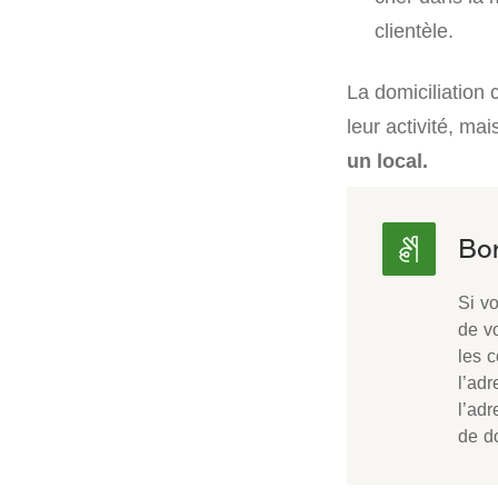
clientèle.
La domiciliation
leur activité, ma
un local.
Si vo
de vo
les c
l’adr
l’adr
de do