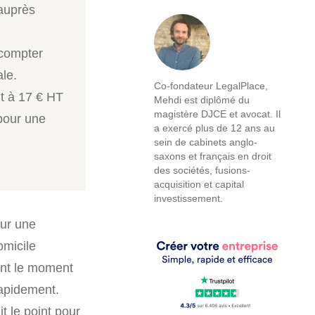
 auprès
 compter
le.
Co-fondateur LegalPlace,
t à 17 € HT
Mehdi est diplômé du
magistère DJCE et avocat. Il
 pour une
a exercé plus de 12 ans au
sein de cabinets anglo-
saxons et français en droit
des sociétés, fusions-
acquisition et capital
investissement.
ur une
omicile
ient le moment
rapidement.
t le point pour