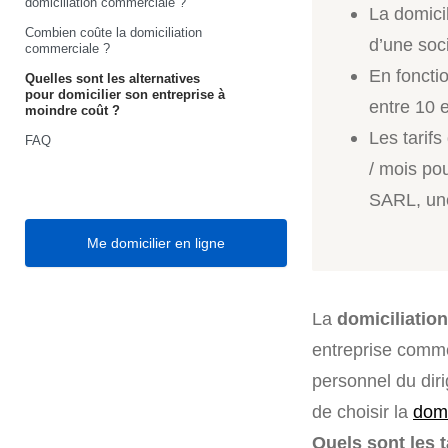
domiciliation commerciale ?
La domici
Combien coûte la domiciliation
d’une soci
commerciale ?
En fonctio
Quelles sont les alternatives
pour domicilier son entreprise à
entre 10 
moindre coût ?
Les tarif
FAQ
/ mois po
SARL, un
Me domicilier en ligne
La
domiciliatio
entreprise comme
personnel du diri
de choisir la
domi
Quels sont les 