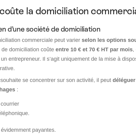
oûte la domiciliation commercia
n d’une société de domiciliation
miciliation commerciale peut varier
selon les options so
 de domiciliation coûte
entre 10 € et 70 € HT par mois
,
n entrepreneur. Il s’agit uniquement de la mise à dispos
rative.
 souhaite se concentrer sur son activité, il peut
déléguer
phages
:
courrier
éléphonique.
t évidemment payantes.