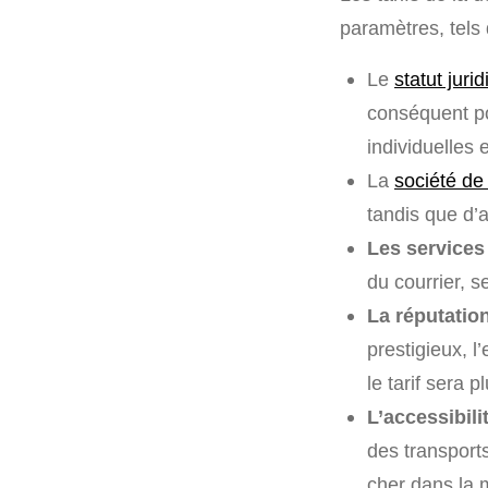
paramètres, tels 
Le
statut juri
conséquent po
individuelles 
La
société de 
tandis que d’
Les service
du courrier, s
La réputation
prestigieux, l
le tarif sera p
L’accessibili
des transports
cher dans la m