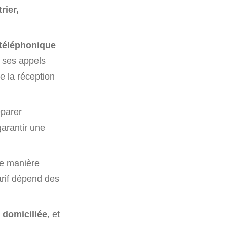
trier,
téléphonique
e ses appels
de la réception
éparer
garantir une
de manière
arif dépend des
e domiciliée
, et