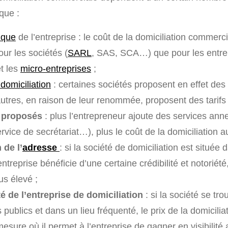
que :
dique
de l’entreprise : le coût de la domiciliation commerci
ur les sociétés (
SARL
, SAS, SCA…) que pour les entre
et les
micro-entreprises
;
domiciliation
: certaines sociétés proposent en effet des p
autres, en raison de leur renommée, proposent des tarifs 
s proposés
: plus l’entrepreneur ajoute des services ann
ervice de secrétariat…), plus le coût de la domiciliation 
 de l’
adresse
: si la société de domiciliation est située 
’entreprise bénéficie d’une certaine crédibilité et notoriét
lus élevé ;
té de l’entreprise de domiciliation
: si la société se tr
 publics et dans un lieu fréquenté, le prix de la domicilia
esure où il permet à l’entreprise de gagner en visibilité