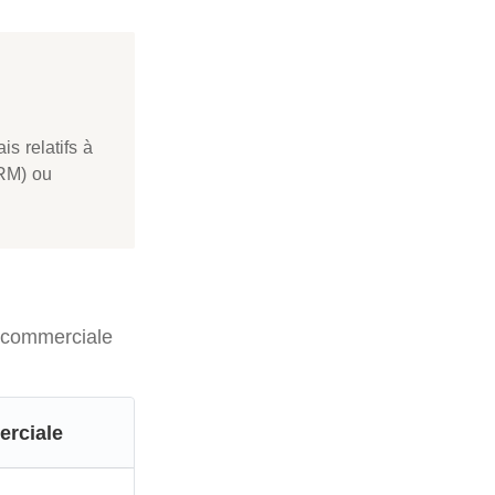
s relatifs à
(RM) ou
n commerciale
erciale