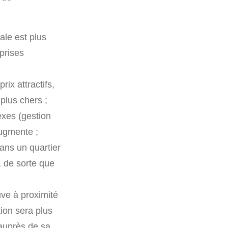
ale est plus
prises
rix attractifs,
plus chers ;
exes (gestion
augmente ;
dans un quartier
é, de sorte que
ouve à proximité
tion sera plus
 auprès de sa