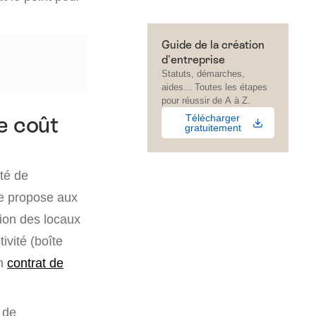
Guide de la création
d'entreprise
Statuts, démarches,
aides... Toutes les étapes
pour réussir de A à Z.
Télécharger
e coût
gratuitement
té de
le propose aux
tion des locaux
ivité (boîte
un
contrat de
 de