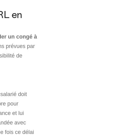
RL en
er un congé à
ions prévues par
ibilité de
 salarié doit
bre pour
ance et lui
andée avec
 fois ce délai