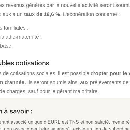
es revenus générés par la nouvelle activité seront soum
ciaux à un
taux de 18,6 %
. L’exonération concerne :
s familiales ;
aladie-maternité ;
 base.
ubles cotisations
de cotisations sociales, il est possible d
’opter pour le
in d’année.
Ils seront soumis ainsi aux prélèvements de
e charges, sauf pour le gérant majoritaire.
 à savoir :
érant associé unique d’EURL est TNS et non salarié, même r
t non associé peut être salarié s’il existe un lien de subordina