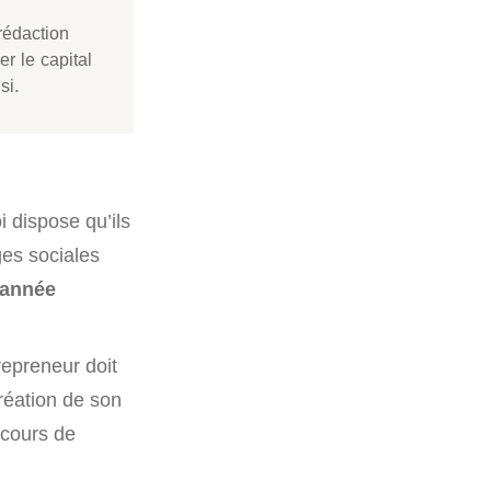
rédaction
er le capital
si.
i dispose qu’ils
ges sociales
 année
repreneur doit
création de son
u cours de