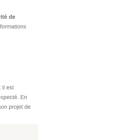
vité de
nformations
il est
especté. En
son projet de