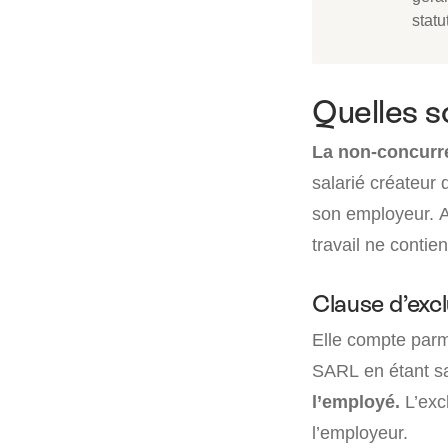
statu
Quelles so
La non-concurre
salarié créateur 
son employeur. A
travail ne contie
Clause d’excl
Elle compte parmi
SARL en étant sa
l’employé.
L’exc
l’employeur.