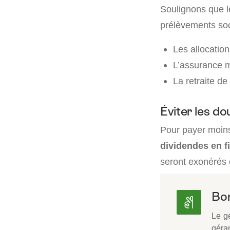
Soulignons que l
prélèvements so
Les allocation
L’assurance m
La retraite de
Éviter les do
Pour payer moins 
dividendes en f
seront exonérés d
Bon
Le g
géran