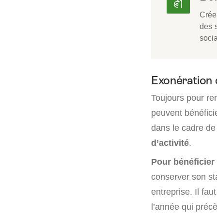
Crée
des s
socia
Exonération 
Toujours pour ren
peuvent bénéfici
dans le cadre de
d’activité
.
Pour bénéficier 
conserver son sta
entreprise. Il fau
l’année qui précè