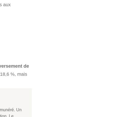
is aux
 versement de
 18,6 %, mais
émunéré. Un
tion. Le