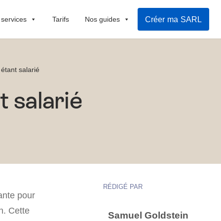
Créer ma SARL
 services
Tarifs
Nos guides
étant salarié
 salarié
RÉDIGÉ PAR
ante pour
n. Cette
Samuel Goldstein