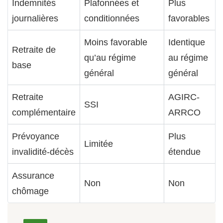
Indemnités
Plafonnées et
Plus
journalières
conditionnées
favorables
Moins favorable
Identique
Retraite de
qu’au régime
au régime
base
général
général
Retraite
AGIRC-
SSI
complémentaire
ARRCO
Prévoyance
Plus
Limitée
invalidité-décès
étendue
Assurance
Non
Non
chômage