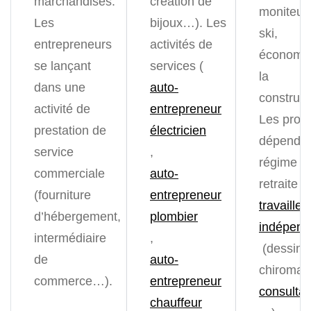
marchandises.
création de
moniteur
Les
bijoux…).
Les
ski,
entrepreneurs
activités de
économis
se lançant
services (
la
dans une
auto-
construc
activité de
entrepreneur
Les prof
prestation de
électricien
dépendan
service
,
régime d
commerciale
auto-
retraite d
(fourniture
entrepreneur
travailleu
d’hébergement,
plombier
indépend
intermédiaire
,
(dessina
de
auto-
chiroman
commerce…).
entrepreneur
consultan
chauffeur