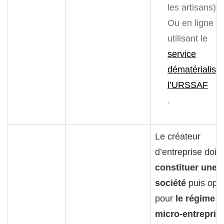
les artisans) ;
Ou en ligne e
utilisant le
service
dématérialisé
l’URSSAF
.
Le créateur
d’entreprise doit
constituer une
société
puis opt
pour
le régime
micro-entrepris