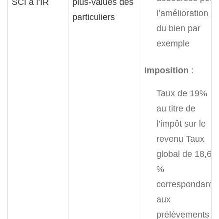
SCI à l’IR
plus-values des
l’amélioration
particuliers
du bien par
exemple
Imposition
:
Taux de 19%
au titre de
l’impôt sur le
revenu
Taux
global de 18,6
%
correspondant
aux
prélèvements