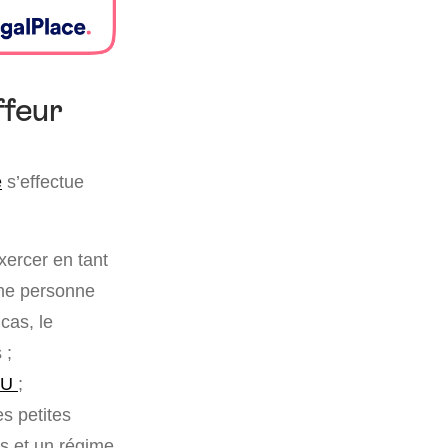
ffeur
e
s’effectue
exercer en tant
une personne
cas, le
 ;
SU
;
es petites
es et un régime