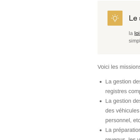
la
lo
simpl
Voici les missio
La gestion des
registres comp
La gestion de
des véhicules 
personnel, etc
La préparati
revenus, les v