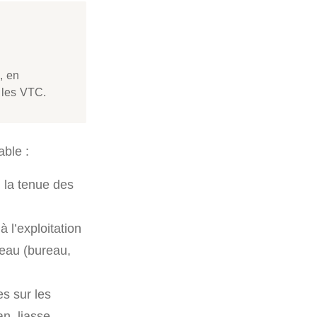
, en
e les VTC.
able :
, la tenue des
 l’exploitation
reau (bureau,
es sur les
an, liasse