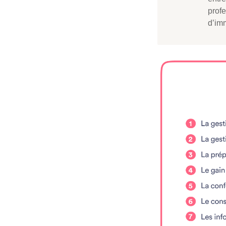
profe
d’imm