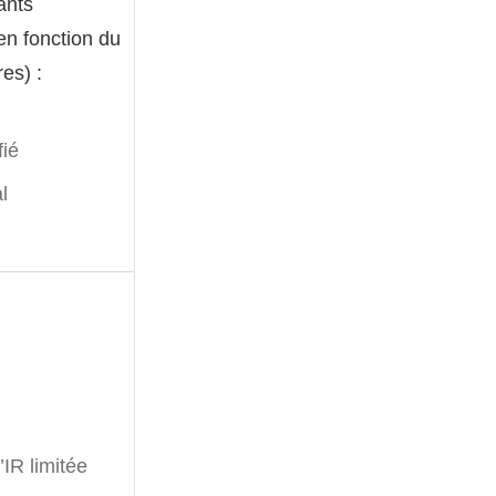
ants
n fonction du
res) :
fié
l
’IR limitée