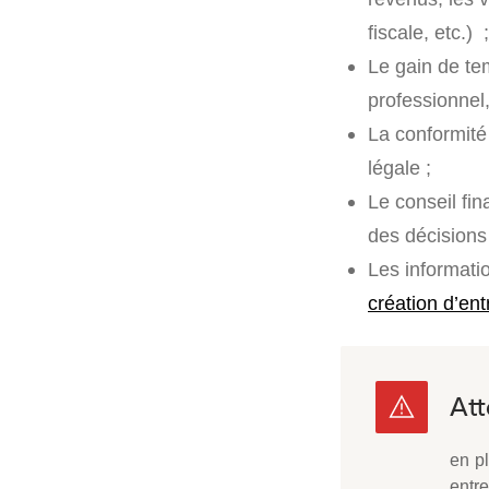
fiscale, etc.) ;
Le gain de te
professionnel,
La conformité
légale ;
Le conseil fin
des décisions 
Les informati
création d’ent
en p
entre