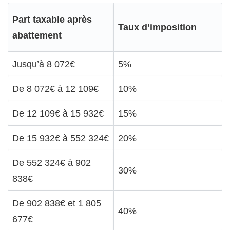
Part taxable après
Taux d’imposition
abattement
Jusqu’à 8 072€
5%
De 8 072€ à 12 109€
10%
De 12 109€ à 15 932€
15%
De 15 932€ à 552 324€
20%
De 552 324€ à 902
30%
838€
De 902 838€ et 1 805
40%
677€