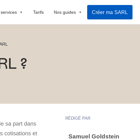
Créer ma SARL
 services
Tarifs
Nos guides
SARL
RL ?
RÉDIGÉ PAR
de sa part dans
s cotisations et
Samuel Goldstein