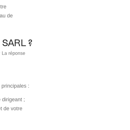
tre
eau de
ne SARL ?
? La réponse
principales :
 dirigeant ;
et de votre