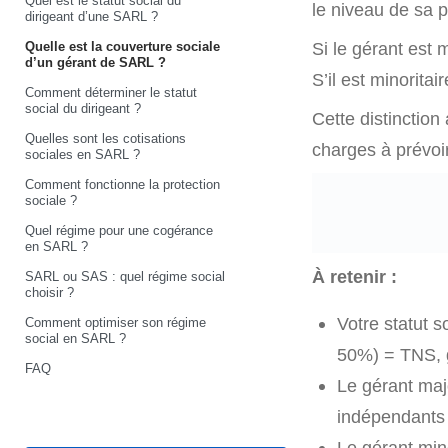
Quel est le statut social du
le niveau de sa p
dirigeant d’une SARL ?
Quelle est la couverture sociale
Si le gérant est 
d’un gérant de SARL ?
S’il est minorita
Comment déterminer le statut
social du dirigeant ?
Cette distinction
Quelles sont les cotisations
charges à prévoi
sociales en SARL ?
Comment fonctionne la protection
sociale ?
Quel régime pour une cogérance
en SARL ?
À retenir :
SARL ou SAS : quel régime social
choisir ?
Votre statut s
Comment optimiser son régime
social en SARL ?
50%) = TNS, gé
FAQ
Le gérant maj
indépendants 
Le gérant min