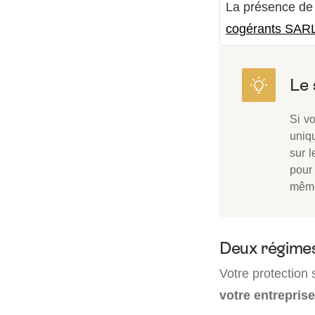
La présence de
cogérants SARL
Si v
uniq
sur l
pour
même
Deux régimes
Votre protection
votre entreprise