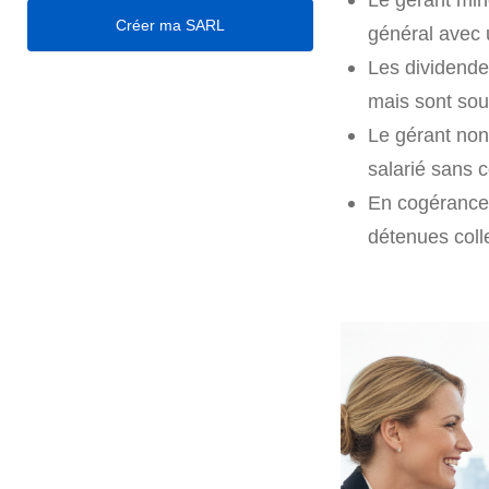
Créer ma SARL
général avec 
Les dividende
mais sont sou
Le gérant non
salarié sans c
En cogérance,
détenues coll