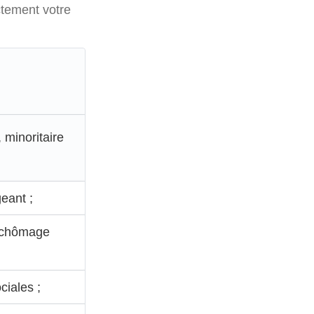
ctement votre
 minoritaire
geant ;
e chômage
ciales ;