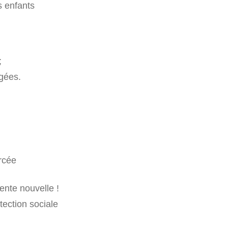
s enfants
;
égées.
orcée
nte nouvelle !
tection sociale