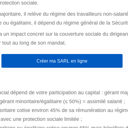
rotection sociale.
majoritaire, il relève du régime des travailleurs non-salar
ire ou égalitaire, il dépend du régime général de la Sécurit
 a un impact concret sur la couverture sociale du dirigeant
r tout au long de son mandat.
Créer ma SARL en ligne
ocial dépend de votre participation au capital : gérant maj
rant minoritaire/égalitaire (≤ 50%) = assimilé salarié ;
oritaire cotise environ 45% de sa rémunération au régi
avec une protection sociale limitée ;
oritaire ou égalitaire cotise environ 65% mais bénéficie 